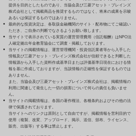
提供を目的としたものであり、当協会及び三菱アセット・ブレインズ
株式会社として掲載商品を推奨するものではなく、将来の成果を示唆
あるいは保証するものではありません。
最終的な投資決定は、各取扱金融機関のサイト・配布物にてご確認い
ただき、ご自身の判断でなさるようお願い致します。
当サイトで表示されている実質の運営管理費用（信託報酬）はNPO法
人確定拠出年金教育協会にて調査・掲載しております。
当サイトの掲載情報は、運営管理機関・投資信託業者等から入手した
情報及び三菱アセット・ブレインズ株式会社が信頼できると判断した
情報源から入手した資料作成基準日または評価基準日現在における情
報を基に作成しておりますが、当該情報の正確性を保証するものでは
ありません。
また、当協会及び三菱アセット・ブレインズ株式会社は、掲載情報の
利用に関連して発生した一切の損害について何らの責任も負いませ
ん。
当サイトの掲載情報は、各国の著作権法、各種条約およびその他の法
律で保護されております。
当サイトへのリンクは原則として自由ですが、掲載情報を営利目的で
使用（複製、改変、アップロード、掲示、送信、頒布、ライセンス、
販売、出版等）する事は禁止します。