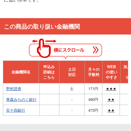
この商品の取り扱い金融機関
申込み
WEB
加⼊
⼟⽇
月々の
金融機関名
詳細は
の使い
対応
手数料
こちら
やすさ
セ
野村證券
土
171円
★★★
青森みちのく銀行
-
490円
★★
百十四銀行
-
473円
★★