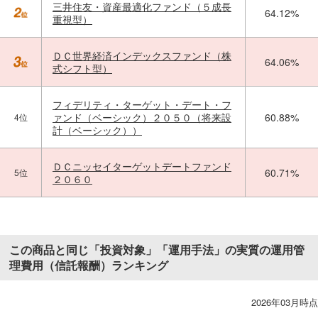
三井住友・資産最適化ファンド（５成長
64.12%
重視型）
ＤＣ世界経済インデックスファンド（株
64.06%
式シフト型）
フィデリティ・ターゲット・デート・フ
ァンド（ベーシック）２０５０（将来設
60.88%
4位
計（ベーシック））
ＤＣニッセイターゲットデートファンド
60.71%
5位
２０６０
この商品と同じ「投資対象」「運用手法」の実質の運用管
理費用（信託報酬）ランキング
2026年03月時点