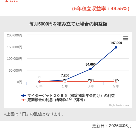
（5年積立収益率：49.55%）
毎月5000円を積み立てた場合の損益額
200,000円
147,000
147,000
150,000円
100,000円
54,000
54,000
50,000円
7,200
7,200
0
0
21
21
208
208
585
585
0円
0 年
1 年
3 年
5 年
マイターゲット２０６５（確定拠出年金向け）の利益
定期預金の利息（年利0.1%で算出）
Highcharts.com
※上図は「円」の数値となります。
更新日：2026年06月