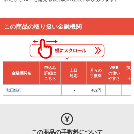
この商品の取り扱い金融機関
申込み
WEB
加⼊
⼟⽇
月々の
金融機関名
詳細は
の使い
対応
手数料
こちら
やすさ
セ
秋田銀行
-
482円
この商品の手数料について