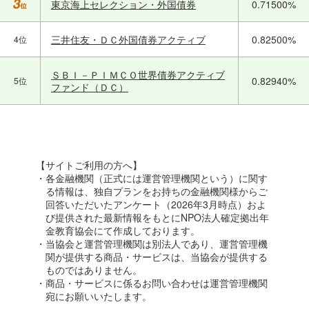
東京海上セレクション・外国債券
0.71500%
三井住友・ＤＣ外国債券アクティブ
0.82500%
4位
ＳＢＩ－ＰＩＭＣＯ世界債券アクティブ
0.82940%
5位
ファンド（ＤＣ）
【サイトご利用の方へ】
・各金融機関（正式には運営管理機関という）に関す
る情報は、独自プランをお持ちの金融機関様からご
回答いただいたアンケート（2026年3月時点）およ
び提供された最新情報をもとにNPO法人確定拠出年
金教育協会にて作成しております。
・当協会と運営管理機関は別法人であり、運営管理機
関が提供する商品・サービスは、当協会が提供する
ものではありません。
・商品・サービスに係るお問い合わせは運営管理機関
宛にお願いいたします。