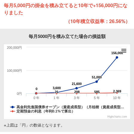
毎月5,000円の掛金を積み立てると10年で+156,000円にな
りました
（10年積立収益率：26.56%）
毎月5000円を積み立てた場合の損益額
200,000円
156,000
156,000
100,000円
51,000
51,000
21,600
21,600
3,600
3,600
0
0
2,369
2,369
21
21
208
208
585
585
0円
0 年
1 年
3 年
5 年
10 年
高金利先進国債券オープン（資産成長型）（月桂樹（資産成長型…
定期預金の利息（年利0.1%で算出）
Highcharts.com
※上図は「円」の数値となります。