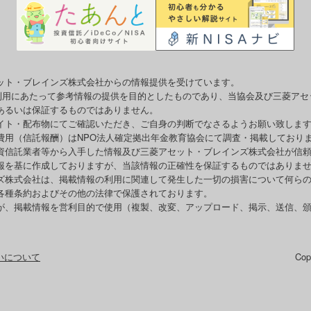
ット・ブレインズ株式会社からの情報提供を受けています。
o利用にあたって参考情報の提供を目的としたものであり、当協会及び三菱ア
あるいは保証するものではありません。
イト・配布物にてご確認いただき、ご自身の判断でなさるようお願い致しま
費用（信託報酬）はNPO法人確定拠出年金教育協会にて調査・掲載しており
資信託業者等から入手した情報及び三菱アセット・ブレインズ株式会社が信
報を基に作成しておりますが、当該情報の正確性を保証するものではありま
ズ株式会社は、掲載情報の利用に関連して発生した一切の損害について何ら
各種条約およびその他の法律で保護されております。
が、掲載情報を営利目的で使用（複製、改変、アップロード、掲示、送信、
いについて
Co