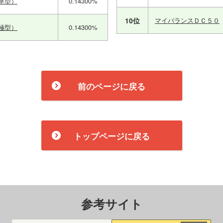
準型）
0.14300%
10位
マイバランスＤＣ５０
極型）
0.14300%
前のページに戻る
トップページに戻る
参考サイト