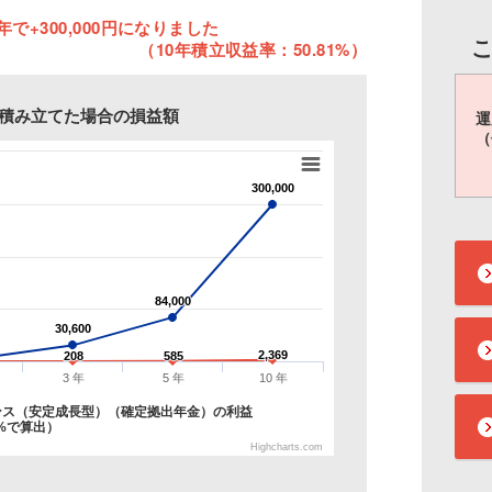
年で+300,000円になりました
（10年積立収益率：50.81%）
円を積み立てた場合の損益額
運
（
300,000
300,000
84,000
84,000
30,600
30,600
2,369
2,369
208
208
585
585
3 年
5 年
10 年
ンス（安定成長型）（確定拠出年金）の利益
%で算出）
Highcharts.com