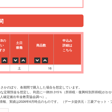
関
EBの
申込み
⼟⽇
使い
商品数
詳細は
稼働
すさ
こちら
土
16
りさかのぼり、各期間で購入した場合を想定しています。
な定期預金を想定し、利息に一律20.315％（所得税・復興特別所得税)がか
O法人確定拠出年金教育協会調べ）。
の情報、実績は2026年6月時点のものです。 （データ提供元：三菱アセット