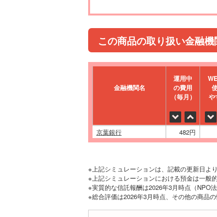
この商品の取り扱い金融機
運⽤中
W
金融機関名
の費⽤
（毎⽉）
や
京葉銀行
482円
※上記シミュレーションは、記載の更新日よ
※上記シミュレーションにおける預金は一般的
※実質的な信託報酬は2026年3月時点（NP
※総合評価は2026年3月時点、その他の商品