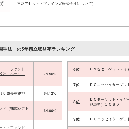
（三菱アセット・ブレインズ株式会社について）
用手法」の5年積立収益率ランキング
ート・ファンド
6位
りそなターゲット・イ
設計（ベーシッ
75.56%
7位
ＤＣニッセイターゲッ
（５成長重視型）
64.12%
ＤＣターゲット・イヤ
8位
継続型）２０６０
ンド（株式シフト
64.06%
9位
ＤＣニッセイターゲッ
ート・ファンド