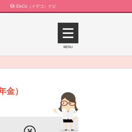
iDeCo（イデコ）ナビ
年金）