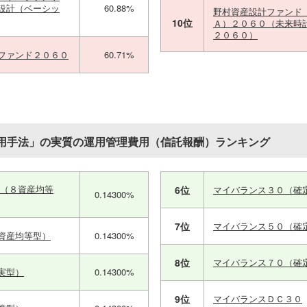
設計（ベーシッ
60.88%
野村資産設計ファンド
10位
Ａ）２０６０（未来時
２０６０）
ファンド２０６０
60.71%
用手法」の実質の運用管理費用（信託報酬）ランキング
ス（８資産均等
6位
マイバランス３０（確
0.14300%
7位
マイバランス５０（確
資産均等型）
0.14300%
8位
マイバランス７０（確
実型）
0.14300%
9位
マイバランスＤＣ３０