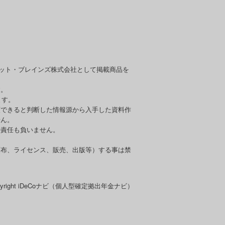
セット・ブレインズ株式会社として掲載商品を
す。
ます。
頼できると判断した情報源から入手した資料作
せん。
の責任も負いません。
頒布、ライセンス、販売、出版等）する事は禁
pyright iDeCoナビ（個人型確定拠出年金ナビ）