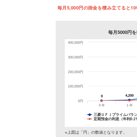
毎月5,000円の掛金を積み立てると10
毎月5000
400,000円
300,000円
200,000円
100,000円
4,200
4,200
0
0
0円
0 年
1 年
三菱ＵＦＪプライムバラ
定期預金の利息（年利0.1
※上図は「円」の数値となります。