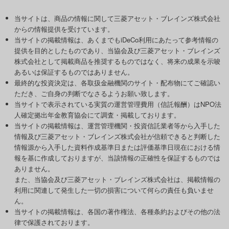
当サイトは、商品の情報に関して三菱アセット・ブレインズ株式会社
からの情報提供を受けています。
当サイトの掲載情報は、あくまでもiDeCo利用にあたって参考情報の
提供を目的としたものであり、当協会及び三菱アセット・ブレインズ
株式会社として掲載商品を推奨するものではなく、将来の成果を示唆
あるいは保証するものではありません。
最終的な投資決定は、各取扱金融機関のサイト・配布物にてご確認い
ただき、ご自身の判断でなさるようお願い致します。
当サイトで表示されている実質の運営管理費用（信託報酬）はNPO法
人確定拠出年金教育協会にて調査・掲載しております。
当サイトの掲載情報は、運営管理機関・投資信託業者等から入手した
情報及び三菱アセット・ブレインズ株式会社が信頼できると判断した
情報源から入手した資料作成基準日または評価基準日現在における情
報を基に作成しておりますが、当該情報の正確性を保証するものでは
ありません。
また、当協会及び三菱アセット・ブレインズ株式会社は、掲載情報の
利用に関連して発生した一切の損害について何らの責任も負いませ
ん。
当サイトの掲載情報は、各国の著作権法、各種条約およびその他の法
律で保護されております。