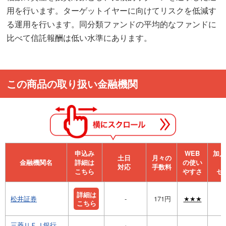
用を行います。ターゲットイヤーに向けてリスクを低減す
る運用を行います。同分類ファンドの平均的なファンドに
比べて信託報酬は低い水準にあります。
この商品の取り扱い金融機関
申込み
WEB
加⼊
⼟⽇
月々の
金融機関名
詳細は
の使い
対応
手数料
こちら
やすさ
セ
詳細は
松井証券
-
171円
★★★
こちら
三菱ＵＦＪ銀行