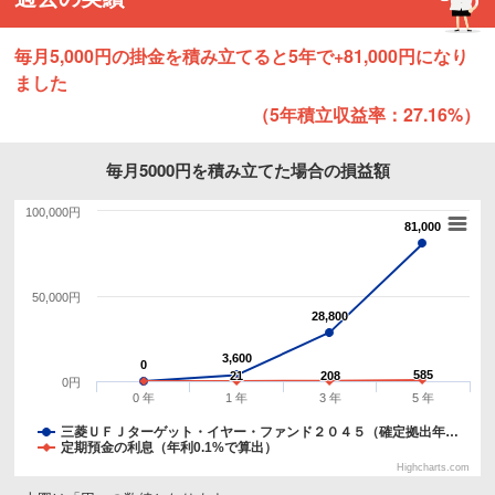
毎月5,000円の掛金を積み立てると5年で+81,000円になり
ました
（5年積立収益率：27.16%）
毎月5000円を積み立てた場合の損益額
100,000円
81,000
81,000
50,000円
28,800
28,800
3,600
3,600
0
0
585
585
21
21
208
208
0円
0 年
1 年
3 年
5 年
三菱ＵＦＪターゲット・イヤー・ファンド２０４５（確定拠出年…
定期預金の利息（年利0.1%で算出）
Highcharts.com