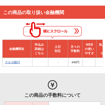
この商品の取り扱い金融機関
申込み
WEB
加⼊
⼟⽇
月々の
金融機関名
詳細は
の使い
対応
手数料
こちら
やすさ
セ
スルガ銀行
-
446円
この商品の手数料について