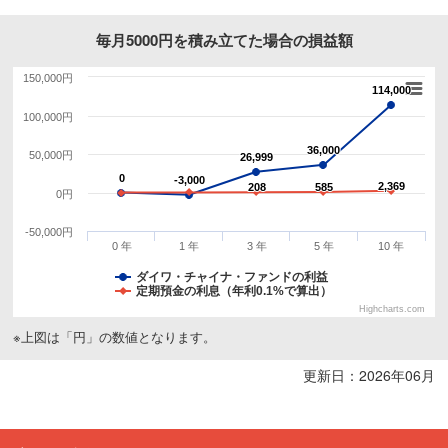
毎月5000円を積み立てた場合の損益額
150,000円
114,000
114,000
100,000円
36,000
36,000
50,000円
26,999
26,999
0
0
-3,000
-3,000
2,369
2,369
208
208
585
585
0円
-50,000円
0 年
1 年
3 年
5 年
10 年
ダイワ・チャイナ・ファンドの利益
定期預金の利息（年利0.1%で算出）
Highcharts.com
※上図は「円」の数値となります。
更新日：2026年06月