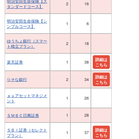
明治安田生命保険【ス
2
16
タンダードコース】
明治安田生命保険【シ
1
6
ンプルコース】
ゆうちょ銀行（スマー
2
18
ト積立プラン）
詳細は
楽天証券
1
38
こちら
詳細は
りそな銀行
2
34
こちら
ａｕアセットマネジメ
1
26
ント
1
28
ＳＭＢＣ日興証券
ＳＢＩ証券（セレクト
詳細は
1
37
プラン）
こちら