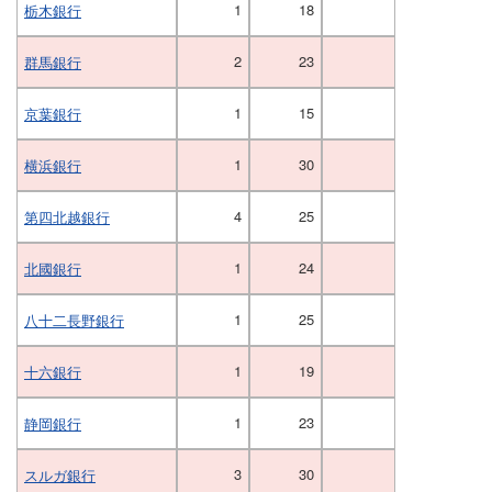
1
18
栃木銀行
2
23
群馬銀行
1
15
京葉銀行
1
30
横浜銀行
4
25
第四北越銀行
1
24
北國銀行
1
25
八十二長野銀行
1
19
十六銀行
1
23
静岡銀行
3
30
スルガ銀行