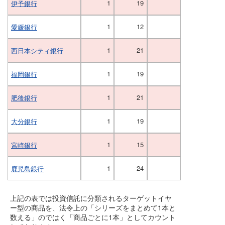
1
19
伊予銀行
1
12
愛媛銀行
1
21
西日本シティ銀行
1
19
福岡銀行
1
21
肥後銀行
1
19
大分銀行
1
15
宮崎銀行
1
24
鹿児島銀行
上記の表では投資信託に分類されるターゲットイヤ
ー型の商品を、法令上の「シリーズをまとめて1本と
数える」のではく「商品ごとに1本」としてカウント