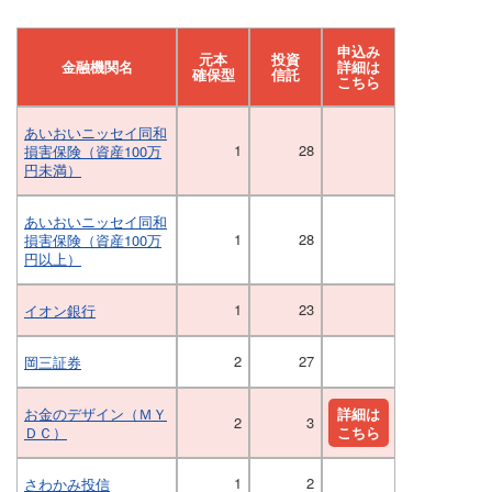
申込み
元本
投資
金融機関名
詳細は
確保型
信託
こちら
あいおいニッセイ同和
1
28
損害保険（資産100万
円未満）
あいおいニッセイ同和
1
28
損害保険（資産100万
円以上）
1
23
イオン銀行
2
27
岡三証券
お金のデザイン（ＭＹ
詳細は
2
3
ＤＣ）
こちら
1
2
さわかみ投信