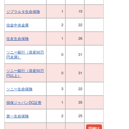
1
15
ジブラルタ生命保険
2
22
信金中央金庫
1
26
住友生命保険
ソニー銀行（資産50万
0
31
円未満）
ソニー銀行（資産50万
0
31
円以上）
3
22
ソニー生命保険
1
35
損保ジャパンDC証券
2
25
第一生命保険
詳細は