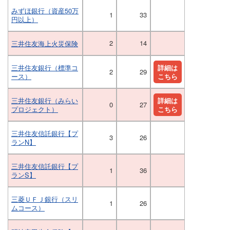
みずほ銀行（資産50万
1
33
円以上）
2
14
三井住友海上火災保険
三井住友銀行（標準コ
詳細は
2
29
ース）
こちら
三井住友銀行（みらい
詳細は
0
27
プロジェクト）
こちら
三井住友信託銀行【プ
3
26
ランN】
三井住友信託銀行【プ
1
36
ランS】
三菱ＵＦＪ銀行（スリ
1
26
ムコース）