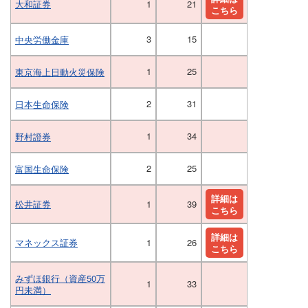
大和証券
1
21
こちら
3
15
中央労働金庫
1
25
東京海上日動火災保険
2
31
日本生命保険
1
34
野村證券
2
25
富国生命保険
詳細は
松井証券
1
39
こちら
詳細は
マネックス証券
1
26
こちら
みずほ銀行（資産50万
1
33
円未満）