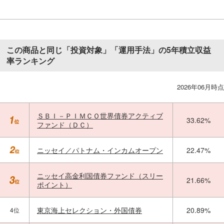
この商品と同じ「投資対象」「運用手法」の5年積立収益
率ランキング
2026年06月時点
ＳＢＩ－ＰＩＭＣＯ世界債券アクティブ
33.62%
ファンド（ＤＣ）
ニッセイ／パトナム・インカムオープン
22.47%
ニッセイ高金利国債券ファンド（スリー
21.66%
ポイント）
東京海上セレクション・外国債券
20.89%
4位