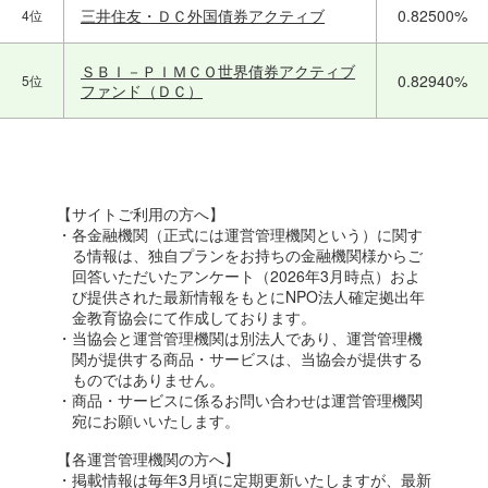
三井住友・ＤＣ外国債券アクティブ
0.82500%
4位
ＳＢＩ－ＰＩＭＣＯ世界債券アクティブ
0.82940%
5位
ファンド（ＤＣ）
【サイトご利用の方へ】
・各金融機関（正式には運営管理機関という）に関す
る情報は、独自プランをお持ちの金融機関様からご
回答いただいたアンケート（2026年3月時点）およ
び提供された最新情報をもとにNPO法人確定拠出年
金教育協会にて作成しております。
・当協会と運営管理機関は別法人であり、運営管理機
関が提供する商品・サービスは、当協会が提供する
ものではありません。
・商品・サービスに係るお問い合わせは運営管理機関
宛にお願いいたします。
【各運営管理機関の方へ】
・掲載情報は毎年3月頃に定期更新いたしますが、最新