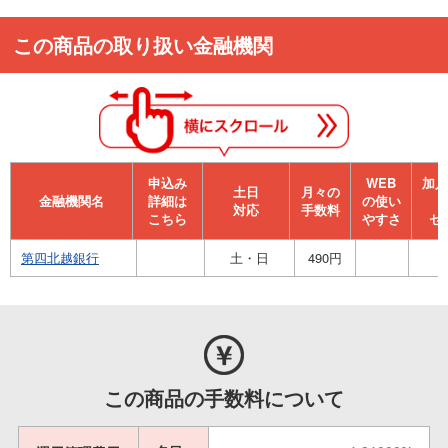
この商品の取り扱い金融機関
申込み
WEB
加⼊
⼟⽇
月々の
金融機関名
詳細は
の使い
対応
手数料
こちら
やすさ
セ
第四北越銀行
土・日
490円
この商品の手数料について