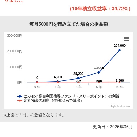
（10年積立収益率：34.72%）
毎月5000円を積み立てた場合の損益額
300,000円
204,000
204,000
200,000円
100,000円
63,000
63,000
25,200
25,200
4,200
4,200
0
0
2,369
2,369
208
208
585
585
0円
0 年
1 年
3 年
5 年
10 年
ニッセイ高金利国債券ファンド（スリーポイント）の利益
定期預金の利息（年利0.1%で算出）
Highcharts.com
※上図は「円」の数値となります。
更新日：2026年06月