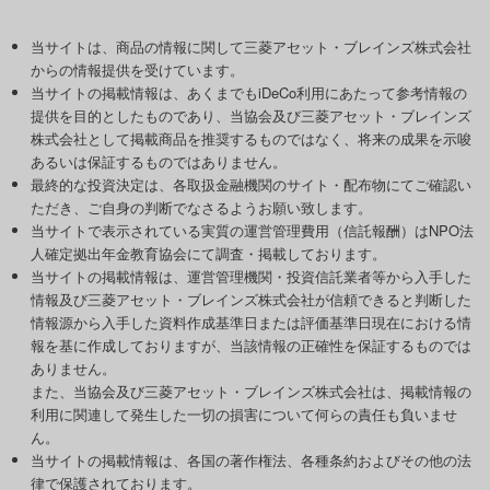
当サイトは、商品の情報に関して三菱アセット・ブレインズ株式会社
からの情報提供を受けています。
当サイトの掲載情報は、あくまでもiDeCo利用にあたって参考情報の
提供を目的としたものであり、当協会及び三菱アセット・ブレインズ
株式会社として掲載商品を推奨するものではなく、将来の成果を示唆
あるいは保証するものではありません。
最終的な投資決定は、各取扱金融機関のサイト・配布物にてご確認い
ただき、ご自身の判断でなさるようお願い致します。
当サイトで表示されている実質の運営管理費用（信託報酬）はNPO法
人確定拠出年金教育協会にて調査・掲載しております。
当サイトの掲載情報は、運営管理機関・投資信託業者等から入手した
情報及び三菱アセット・ブレインズ株式会社が信頼できると判断した
情報源から入手した資料作成基準日または評価基準日現在における情
報を基に作成しておりますが、当該情報の正確性を保証するものでは
ありません。
また、当協会及び三菱アセット・ブレインズ株式会社は、掲載情報の
利用に関連して発生した一切の損害について何らの責任も負いませ
ん。
当サイトの掲載情報は、各国の著作権法、各種条約およびその他の法
律で保護されております。