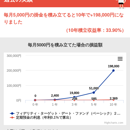
毎月5,000円の掛金を積み立てると10年で+198,000円にな
りました
（10年積立収益率：33.90%）
毎月5000円を積み立てた場合の損益額
300,000円
198,000
198,000
200,000円
100,000円
51,000
51,000
19,800
19,800
2,400
2,400
0
0
2,369
2,369
208
208
585
585
0円
0 年
1 年
3 年
5 年
10 年
フィデリティ・ターゲット・デート・ファンド（ベーシック）２…
定期預金の利息（年利0.1%で算出）
Highcharts.com