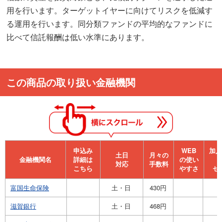
用を行います。ターゲットイヤーに向けてリスクを低減す
る運用を行います。同分類ファンドの平均的なファンドに
比べて信託報酬は低い水準にあります。
この商品の取り扱い金融機関
申込み
WEB
加⼊
⼟⽇
月々の
金融機関名
詳細は
の使い
対応
手数料
こちら
やすさ
セ
富国生命保険
土・日
430円
滋賀銀行
土・日
468円