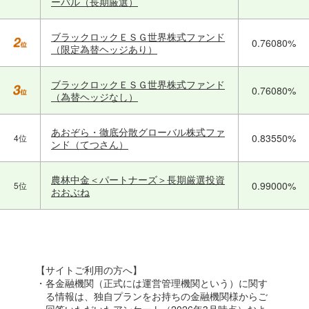
ーバル（長期厳選）
ブラックロックＥＳＧ世界株式ファンド
0.76080%
（限定為替ヘッジあり）
ブラックロックＥＳＧ世界株式ファンド
0.76080%
（為替ヘッジなし）
あおぞら・徹底分散グローバル株式ファ
0.83550%
4位
ンド（てつさん）
農林中金＜パートナーズ＞長期厳選投資
0.99000%
5位
おおぶね
【サイトご利用の方へ】
・各金融機関（正式には運営管理機関という）に関す
る情報は、独自プランをお持ちの金融機関様からご
回答いただいたアンケート（2026年3月時点）およ