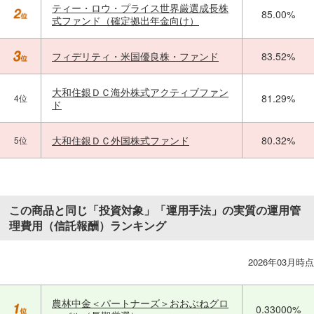
ティー・ロウ・プライス世界厳選成長株
85.00%
式ファンド（確定拠出年金向け）
フィデリティ・米国優良株・ファンド
83.52%
大和住銀ＤＣ海外株式アクティブファン
81.29%
4位
ド
大和住銀ＤＣ外国株式ファンド
80.32%
5位
この商品と同じ「投資対象」「運用手法」の実質の運用管
理費用（信託報酬）ランキング
2026年03月時点
農林中金＜パートナーズ＞おおぶねグロ
0.33000%