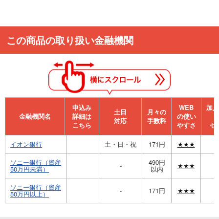
この商品の取り扱い金融機関
申込み
WEB
加⼊
⼟⽇
月々の
金融機関名
詳細は
の使い
対応
手数料
こちら
やすさ
セ
イオン銀行
土・日・祝
171円
★★★
ソニー銀行（資産
490円
-
★★★
50万円未満）
以内
ソニー銀行（資産
-
171円
★★★
50万円以上）