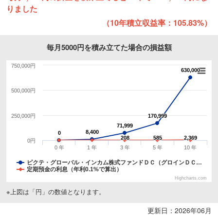
りました
（10年積立収益率：105.83%）
毎月5000円を積み立てた場合の損益額
750,000円
630,000
630,000
500,000円
250,000円
170,999
170,999
71,999
71,999
8,400
8,400
0
0
208
208
585
585
2,369
2,369
0円
0 年
1 年
3 年
5 年
10 年
ピクテ・グローバル・インカム株式ファンドＤＣ（グロインＤＣ…
定期預金の利息（年利0.1%で算出）
Highcharts.com
※上図は「円」の数値となります。
更新日：2026年06月