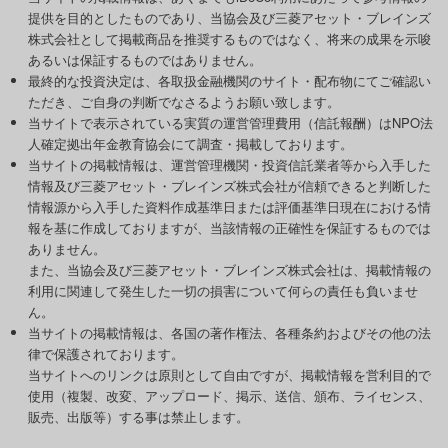
提供を目的としたものであり、当協会及び三菱アセット・ブレインズ
株式会社として掲載商品を推奨するものではなく、将来の成果を示唆
あるいは保証するものではありません。
最終的な投資決定は、各取扱金融機関のサイト・配布物にてご確認い
ただき、ご自身の判断でなさるようお願い致します。
当サイトで表示されている実質の運営管理費用（信託報酬）はNPO法
人確定拠出年金教育協会にて調査・掲載しております。
当サイトの掲載情報は、運営管理機関・投資信託業者等から入手した
情報及び三菱アセット・ブレインズ株式会社が信頼できると判断した
情報源から入手した資料作成基準日または評価基準日現在における情
報を基に作成しておりますが、当該情報の正確性を保証するものでは
ありません。
また、当協会及び三菱アセット・ブレインズ株式会社は、掲載情報の
利用に関連して発生した一切の損害について何らの責任も負いませ
ん。
当サイトの掲載情報は、各国の著作権法、各種条約およびその他の法
律で保護されております。
当サイトへのリンクは原則として自由ですが、掲載情報を営利目的で
使用（複製、改変、アップロード、掲示、送信、頒布、ライセンス、
販売、出版等）する事は禁止します。