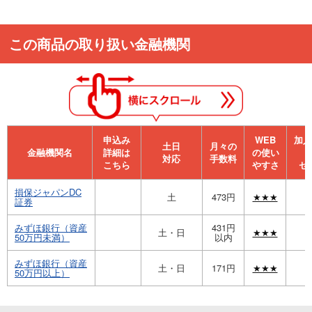
この商品の取り扱い金融機関
申込み
WEB
加⼊
⼟⽇
月々の
金融機関名
詳細は
の使い
対応
手数料
こちら
やすさ
セ
損保ジャパンDC
土
473円
★★★
証券
みずほ銀行（資産
431円
土・日
★★★
50万円未満）
以内
みずほ銀行（資産
土・日
171円
★★★
50万円以上）