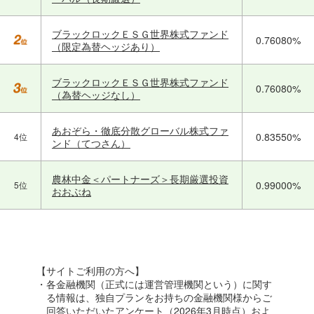
ブラックロックＥＳＧ世界株式ファンド
0.76080%
（限定為替ヘッジあり）
ブラックロックＥＳＧ世界株式ファンド
0.76080%
（為替ヘッジなし）
あおぞら・徹底分散グローバル株式ファ
0.83550%
4位
ンド（てつさん）
農林中金＜パートナーズ＞長期厳選投資
0.99000%
5位
おおぶね
【サイトご利用の方へ】
・各金融機関（正式には運営管理機関という）に関す
る情報は、独自プランをお持ちの金融機関様からご
回答いただいたアンケート（2026年3月時点）およ