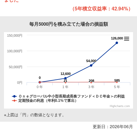
（5年積立収益率：42.94%）
毎月5000円を積み立てた場合の損益額
150,000円
126,000
126,000
100,000円
54,000
54,000
50,000円
12,600
12,600
0
0
585
585
21
21
208
208
0円
0 年
1 年
3 年
5 年
Ｏｎｅグローバル中小型長期成長株ファンド＜ＤＣ年金＞の利益
定期預金の利息（年利0.1%で算出）
Highcharts.com
※上図は「円」の数値となります。
更新日：2026年06月