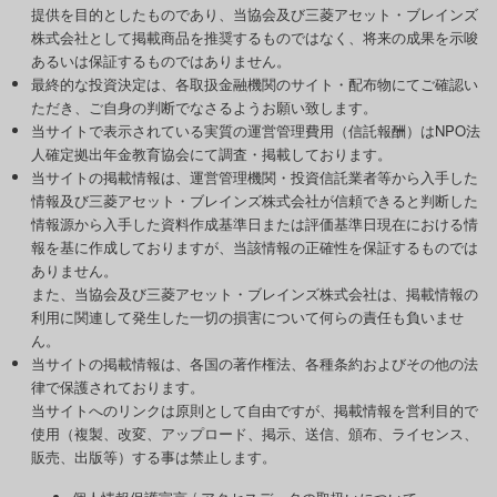
提供を目的としたものであり、当協会及び三菱アセット・ブレインズ
株式会社として掲載商品を推奨するものではなく、将来の成果を示唆
あるいは保証するものではありません。
最終的な投資決定は、各取扱金融機関のサイト・配布物にてご確認い
ただき、ご自身の判断でなさるようお願い致します。
当サイトで表示されている実質の運営管理費用（信託報酬）はNPO法
人確定拠出年金教育協会にて調査・掲載しております。
当サイトの掲載情報は、運営管理機関・投資信託業者等から入手した
情報及び三菱アセット・ブレインズ株式会社が信頼できると判断した
情報源から入手した資料作成基準日または評価基準日現在における情
報を基に作成しておりますが、当該情報の正確性を保証するものでは
ありません。
また、当協会及び三菱アセット・ブレインズ株式会社は、掲載情報の
利用に関連して発生した一切の損害について何らの責任も負いませ
ん。
当サイトの掲載情報は、各国の著作権法、各種条約およびその他の法
律で保護されております。
当サイトへのリンクは原則として自由ですが、掲載情報を営利目的で
使用（複製、改変、アップロード、掲示、送信、頒布、ライセンス、
販売、出版等）する事は禁止します。