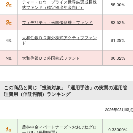
ティー・ロウ・プライス世界厳選成長株
85.00%
式ファンド（確定拠出年金向け）
フィデリティ・米国優良株・ファンド
83.52%
大和住銀ＤＣ海外株式アクティブファン
81.29%
4位
ド
大和住銀ＤＣ外国株式ファンド
80.32%
5位
この商品と同じ「投資対象」「運用手法」の実質の運用管
理費用（信託報酬）ランキング
2026年03月時点
農林中金＜パートナーズ＞おおぶねグロ
0.33000%
ーバル（長期厳選）