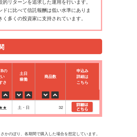
較的リターンを追求した運用を行います。
ンドに比べて信託報酬は低い水準にありま
きく多くの投資家に支持されています。
関
EBの
申込み
⼟⽇
使い
商品数
詳細は
稼働
すさ
こちら
★★
土・日
32
りさかのぼり、各期間で購入した場合を想定しています。