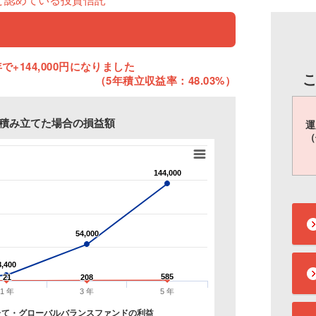
で+144,000円になりました
（5年積立収益率：48.03%）
円を積み立てた場合の損益額
運
（
144,000
144,000
54,000
54,000
8,400
8,400
585
585
21
21
208
208
1 年
3 年
5 年
たて・グローバルバランスファンドの利益