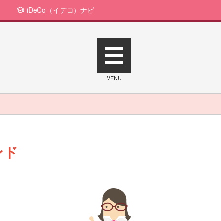
iDeCo（イデコ）ナビ
ンド