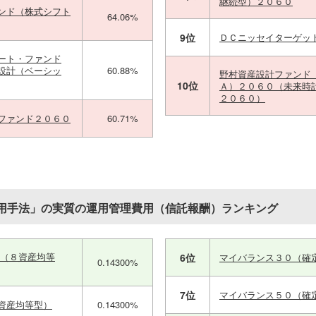
継続型）２０６０
ンド（株式シフト
64.06%
9位
ＤＣニッセイターゲッ
ート・ファンド
設計（ベーシッ
60.88%
野村資産設計ファンド
10位
Ａ）２０６０（未来時
２０６０）
ファンド２０６０
60.71%
用手法」の実質の運用管理費用（信託報酬）ランキング
ス（８資産均等
6位
マイバランス３０（確
0.14300%
7位
マイバランス５０（確
資産均等型）
0.14300%