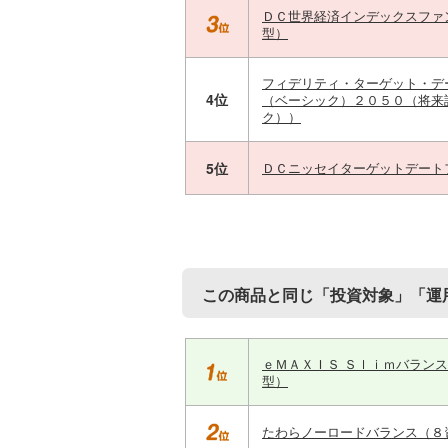
ＤＣ世界経済インデックスファ
型）
フィデリティ・ターゲット・デ
4位
（ベーシック）２０５０（将来
ク））
5位
ＤＣニッセイターゲットデート
この商品と同じ「投資対象」「運
ｅＭＡＸＩＳ Ｓｌｉｍバラン
型）
たわらノーロードバランス（８