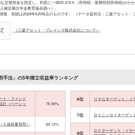
な定期預金を想定し、利息に一律20.315％（所得税・復興特別所得税)がか
O法人確定拠出年金教育協会調べ）。
の情報、実績は2026年6月時点のものです。 （データ提供元：三菱アセット
（三菱アセット・ブレインズ株式会社について）
用手法」の5年積立収益率ランキング
ート・ファンド
6位
りそなターゲット・イ
設計（ベーシッ
75.56%
7位
ＤＣニッセイターゲッ
（５成長重視型）
64.12%
ＤＣターゲット・イヤ
8位