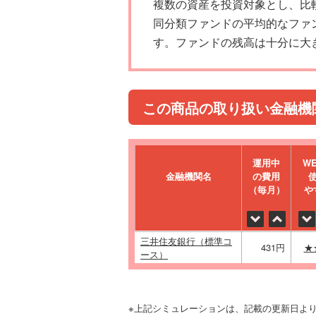
複数の資産を投資対象とし、比
同分類ファンドの平均的なファ
す。ファンドの残高は十分に大
この商品の取り扱い金融機
運⽤中
W
金融機関名
の費⽤
（毎⽉）
や
三井住友銀行（標準コ
431円
★
ース）
※上記シミュレーションは、記載の更新日よ