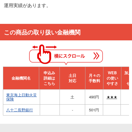
運用実績があります。
この商品の取り扱い金融機関
申込み
WEB
加⼊
⼟⽇
月々の
金融機関名
詳細は
の使い
対応
手数料
こちら
やすさ
セ
東京海上日動火災
土
490円
★★★
保険
八十二長野銀行
-
501円