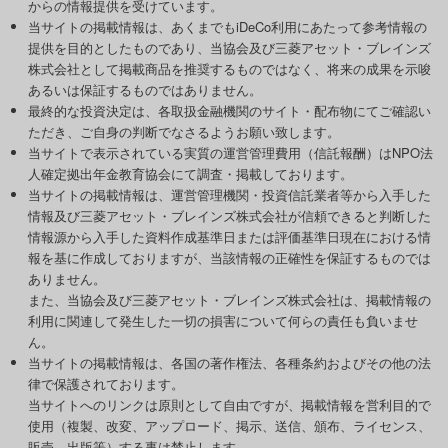
からの情報提供を受けています。
当サイトの掲載情報は、あくまでもiDeCo利用にあたって参考情報の
提供を目的としたものであり、当協会及び三菱アセット・ブレインズ
株式会社として掲載商品を推奨するものではなく、将来の成果を示唆
あるいは保証するものではありません。
最終的な投資決定は、各取扱金融機関のサイト・配布物にてご確認い
ただき、ご自身の判断でなさるようお願い致します。
当サイトで表示されている実質の運営管理費用（信託報酬）はNPO法
人確定拠出年金教育協会にて調査・掲載しております。
当サイトの掲載情報は、運営管理機関・投資信託業者等から入手した
情報及び三菱アセット・ブレインズ株式会社が信頼できると判断した
情報源から入手した資料作成基準日または評価基準日現在における情
報を基に作成しておりますが、当該情報の正確性を保証するものでは
ありません。
また、当協会及び三菱アセット・ブレインズ株式会社は、掲載情報の
利用に関連して発生した一切の損害について何らの責任も負いませ
ん。
当サイトの掲載情報は、各国の著作権法、各種条約およびその他の法
律で保護されております。
当サイトへのリンクは原則として自由ですが、掲載情報を営利目的で
使用（複製、改変、アップロード、掲示、送信、頒布、ライセンス、
販売、出版等）する事は禁止します。