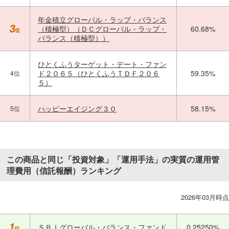
年金積立グローバル・ラップ・バランス
（積極型）（ＤＣグローバル・ラップ・
60.68%
バランス（積極型））
ひとくふうターゲット・デート・ファン
ド２０６５（ひとくふうＴＤＦ２０６
59.35%
4位
５）
ハッピーエイジング３０
58.15%
5位
この商品と同じ「投資対象」「運用手法」の実質の運用管
理費用（信託報酬）ランキング
2026年03月時点
ＳＢＩグローバル・バランス・ファンド
0.25250%