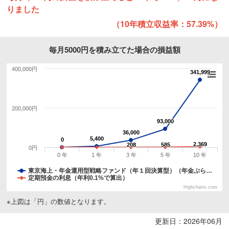
りました
（10年積立収益率：57.39%）
毎月5000円を積み立てた場合の損益額
400,000円
341,999
341,999
200,000円
93,000
93,000
36,000
36,000
5,400
5,400
0
0
2,369
2,369
208
208
585
585
0円
0 年
1 年
3 年
5 年
10 年
東京海上・年金運用型戦略ファンド（年１回決算型）（年金ぷら…
定期預金の利息（年利0.1%で算出）
Highcharts.com
※上図は「円」の数値となります。
更新日：2026年06月