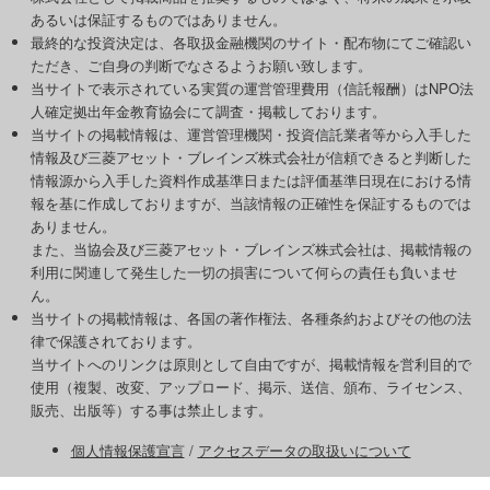
あるいは保証するものではありません。
最終的な投資決定は、各取扱金融機関のサイト・配布物にてご確認い
ただき、ご自身の判断でなさるようお願い致します。
当サイトで表示されている実質の運営管理費用（信託報酬）はNPO法
人確定拠出年金教育協会にて調査・掲載しております。
当サイトの掲載情報は、運営管理機関・投資信託業者等から入手した
情報及び三菱アセット・ブレインズ株式会社が信頼できると判断した
情報源から入手した資料作成基準日または評価基準日現在における情
報を基に作成しておりますが、当該情報の正確性を保証するものでは
ありません。
また、当協会及び三菱アセット・ブレインズ株式会社は、掲載情報の
利用に関連して発生した一切の損害について何らの責任も負いませ
ん。
当サイトの掲載情報は、各国の著作権法、各種条約およびその他の法
律で保護されております。
当サイトへのリンクは原則として自由ですが、掲載情報を営利目的で
使用（複製、改変、アップロード、掲示、送信、頒布、ライセンス、
販売、出版等）する事は禁止します。
個人情報保護宣言
/
アクセスデータの取扱いについて