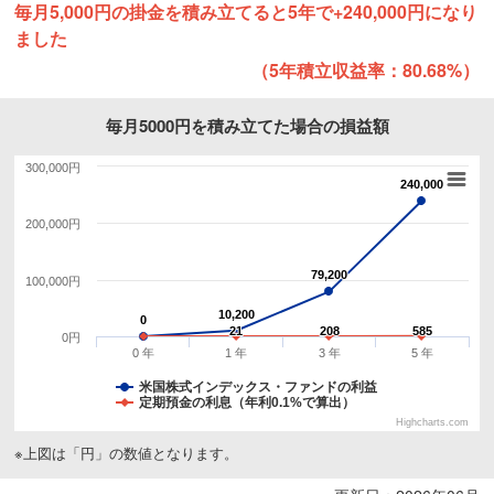
毎月5,000円の掛金を積み立てると5年で+240,000円になり
ました
（5年積立収益率：80.68%）
毎月5000円を積み立てた場合の損益額
300,000円
240,000
240,000
200,000円
79,200
79,200
100,000円
10,200
10,200
0
0
21
21
208
208
585
585
0円
0 年
1 年
3 年
5 年
米国株式インデックス・ファンドの利益
定期預金の利息（年利0.1%で算出）
Highcharts.com
※上図は「円」の数値となります。