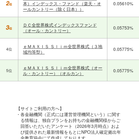
本）インデックス・ファンド（楽天・オ
0.05610%
ールカントリー（除く日本））
ＤＣ全世界株式インデックスファンド
0.05753%
（オール・カントリー）
ｅＭＡＸＩＳ Ｓｌｉｍ全世界株式（３地
0.05775%
4位
域均等型）
ｅＭＡＸＩＳ Ｓｌｉｍ全世界株式（オー
0.05775%
5位
ル・カントリー）（オルカン）
【サイトご利用の方へ】
・各金融機関（正式には運営管理機関という）に関す
る情報は、独自プランをお持ちの金融機関様からご
回答いただいたアンケート（2026年3月時点）およ
び提供された最新情報をもとにNPO法人確定拠出年
金教育協会にて作成しております。