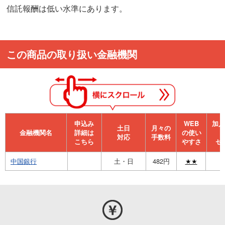
信託報酬は低い水準にあります。
この商品の取り扱い金融機関
申込み
WEB
加⼊
⼟⽇
月々の
金融機関名
詳細は
の使い
対応
手数料
こちら
やすさ
セ
中国銀行
土・日
482円
★★