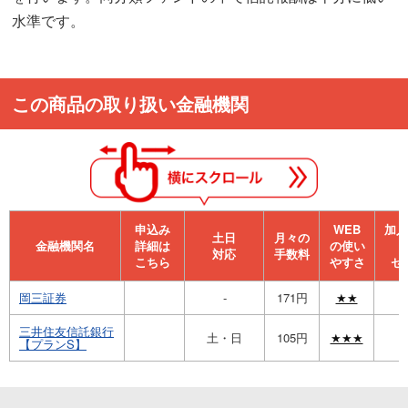
水準です。
この商品の取り扱い金融機関
申込み
WEB
加⼊
⼟⽇
月々の
金融機関名
詳細は
の使い
対応
手数料
こちら
やすさ
セ
岡三証券
-
171円
★★
三井住友信託銀行
土・日
105円
★★★
【プランS】