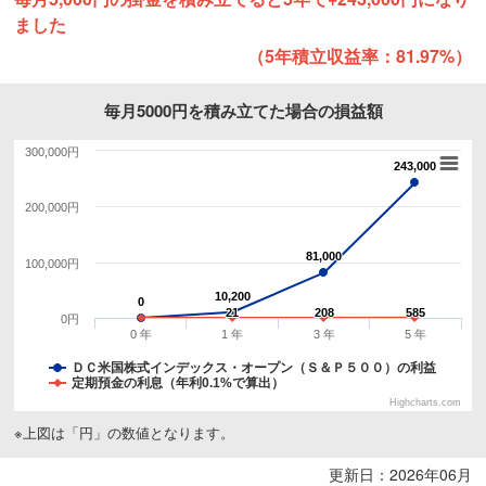
ました
（5年積立収益率：81.97%）
毎月5000円を積み立てた場合の損益額
300,000円
243,000
243,000
200,000円
81,000
81,000
100,000円
10,200
10,200
0
0
21
21
208
208
585
585
0円
0 年
1 年
3 年
5 年
ＤＣ米国株式インデックス・オープン（Ｓ＆Ｐ５００）の利益
定期預金の利息（年利0.1%で算出）
Highcharts.com
※上図は「円」の数値となります。
更新日：2026年06月