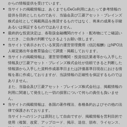
からの情報提供を受けています。
当サイトの掲載情報は、あくまでもiDeCo利用にあたって参考情報の
提供を目的としたものであり、当協会及び三菱アセット・ブレインズ
株式会社として掲載商品を推奨するものではなく、将来の成果を示唆
あるいは保証するものではありません。
最終的な投資決定は、各取扱金融機関のサイト・配布物にてご確認い
ただき、ご自身の判断でなさるようお願い致します。
当サイトで表示されている実質の運営管理費用（信託報酬）はNPO法
人確定拠出年金教育協会にて調査・掲載しております。
当サイトの掲載情報は、運営管理機関・投資信託業者等から入手した
情報及び三菱アセット・ブレインズ株式会社が信頼できると判断した
情報源から入手した資料作成基準日または評価基準日現在における情
報を基に作成しておりますが、当該情報の正確性を保証するものでは
ありません。
また、当協会及び三菱アセット・ブレインズ株式会社は、掲載情報の
利用に関連して発生した一切の損害について何らの責任も負いませ
ん。
当サイトの掲載情報は、各国の著作権法、各種条約およびその他の法
律で保護されております。
当サイトへのリンクは原則として自由ですが、掲載情報を営利目的で
使用（複製、改変、アップロード、掲示、送信、頒布、ライセンス、