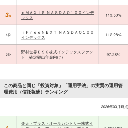
ｅＭＡＸＩＳ ＮＡＳＤＡＱ１００インデ
113.50%
ックス
ｉＦｒｅｅＮＥＸＴ ＮＡＳＤＡＱ１００
112.28%
4位
インデックス
野村世界ＥＳＧ株式インデックスファン
97.28%
5位
ド（確定拠出年金向け）
この商品と同じ「投資対象」「運用手法」の実質の運用管
理費用（信託報酬）ランキング
2026年03月時点
楽天・プラス・オールカントリー株式イ