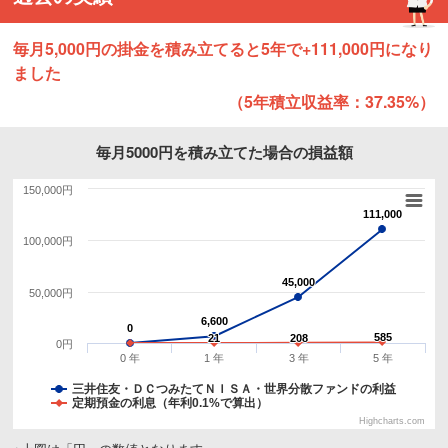
毎月5,000円の掛金を積み立てると5年で+111,000円になり
ました
（5年積立収益率：37.35%）
毎月5000円を積み立てた場合の損益額
150,000円
111,000
111,000
100,000円
45,000
45,000
50,000円
6,600
6,600
0
0
585
585
21
21
208
208
0円
0 年
1 年
3 年
5 年
三井住友・ＤＣつみたてＮＩＳＡ・世界分散ファンドの利益
定期預金の利息（年利0.1%で算出）
Highcharts.com