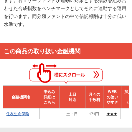
ます。各マザーファンドが連動の対象とする指数を組み合
わせた合成指数をベンチマークとしてそれに連動する運用
を行います。同分類ファンドの中で信託報酬は十分に低い
水準です。
この商品の取り扱い金融機関
申込み
WEB
加⼊
⼟⽇
月々の
金融機関名
詳細は
の使い
対応
手数料
こちら
やすさ
セ
住友生命保険
土・日
171円
★★★