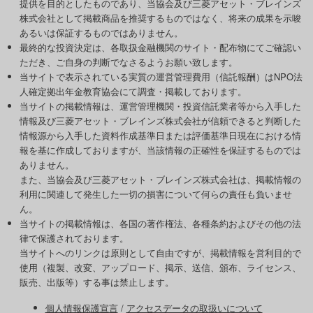
提供を目的としたものであり、当協会及び三菱アセット・ブレインズ
株式会社として掲載商品を推奨するものではなく、将来の成果を示唆
あるいは保証するものではありません。
最終的な投資決定は、各取扱金融機関のサイト・配布物にてご確認い
ただき、ご自身の判断でなさるようお願い致します。
当サイトで表示されている実質の運営管理費用（信託報酬）はNPO法
人確定拠出年金教育協会にて調査・掲載しております。
当サイトの掲載情報は、運営管理機関・投資信託業者等から入手した
情報及び三菱アセット・ブレインズ株式会社が信頼できると判断した
情報源から入手した資料作成基準日または評価基準日現在における情
報を基に作成しておりますが、当該情報の正確性を保証するものでは
ありません。
また、当協会及び三菱アセット・ブレインズ株式会社は、掲載情報の
利用に関連して発生した一切の損害について何らの責任も負いませ
ん。
当サイトの掲載情報は、各国の著作権法、各種条約およびその他の法
律で保護されております。
当サイトへのリンクは原則として自由ですが、掲載情報を営利目的で
使用（複製、改変、アップロード、掲示、送信、頒布、ライセンス、
販売、出版等）する事は禁止します。
個人情報保護宣言
/
アクセスデータの取扱いについて