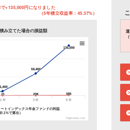
で+135,000円になりました
（5年積立収益率：45.37%）
円を積み立てた場合の損益額
運
（
135,000
135,000
59,400
59,400
1,400
1,400
585
585
21
21
208
208
1 年
3 年
5 年
リートインデックス年金ファンドの利益
0.1%で算出）
Highcharts.com