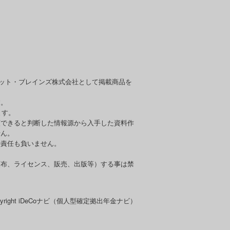
セット・ブレインズ株式会社として掲載商品を
す。
ます。
頼できると判断した情報源から入手した資料作
せん。
の責任も負いません。
頒布、ライセンス、販売、出版等）する事は禁
pyright iDeCoナビ（個人型確定拠出年金ナビ）