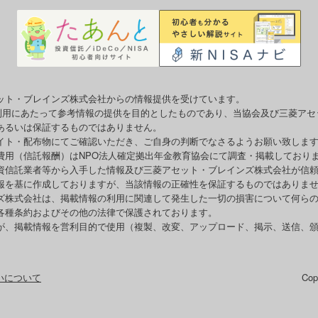
ット・ブレインズ株式会社からの情報提供を受けています。
o利用にあたって参考情報の提供を目的としたものであり、当協会及び三菱ア
あるいは保証するものではありません。
イト・配布物にてご確認いただき、ご自身の判断でなさるようお願い致しま
費用（信託報酬）はNPO法人確定拠出年金教育協会にて調査・掲載しており
資信託業者等から入手した情報及び三菱アセット・ブレインズ株式会社が信
報を基に作成しておりますが、当該情報の正確性を保証するものではありま
ズ株式会社は、掲載情報の利用に関連して発生した一切の損害について何ら
各種条約およびその他の法律で保護されております。
が、掲載情報を営利目的で使用（複製、改変、アップロード、掲示、送信、
いについて
Co