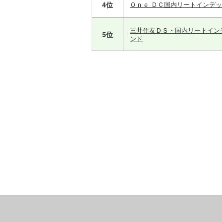
4位
Ｏｎｅ ＤＣ国内リートインデ
三井住友ＤＳ・国内リートイン
5位
ンド