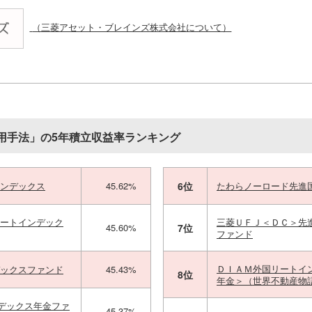
（三菱アセット・ブレインズ株式会社について）
用手法」の5年積立収益率ランキング
インデックス
45.62%
6位
たわらノーロード先進
リートインデック
三菱ＵＦＪ＜ＤＣ＞先
45.60%
7位
ファンド
ＤＩＡＭ外国リートイ
デックスファンド
45.43%
8位
年金＞（世界不動産物
デックス年金ファ
45.37%