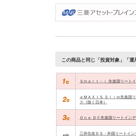
この商品と同じ「投資対象」「運
Ｓｍａｒｔ－ｉ 先進国リート
ｅＭＡＸＩＳ Ｓｌｉｍ先進国
ス（除く日本）
Ｏｎｅ ＤＣ先進国リートイン
三井住友ＤＳ・外国リートイン
4位