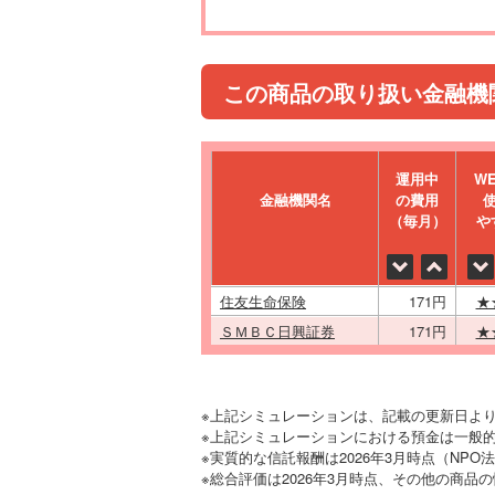
この商品の取り扱い金融機
運⽤中
W
金融機関名
の費⽤
（毎⽉）
や
住友生命保険
171円
★
ＳＭＢＣ日興証券
171円
★
※上記シミュレーションは、記載の更新日よ
※上記シミュレーションにおける預金は一般的
※実質的な信託報酬は2026年3月時点（NP
※総合評価は2026年3月時点、その他の商品