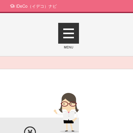
iDeCo（イデコ）ナビ