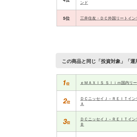
ンド
5位
三井住友・ＤＣ外国リートイン
この商品と同じ「投資対象」「運
ｅＭＡＸＩＳ Ｓｌｉｍ国内リ
ＤＣニッセイＪ－ＲＥＩＴイン
Ａ
ＤＣニッセイＪ－ＲＥＩＴイン
Ｂ