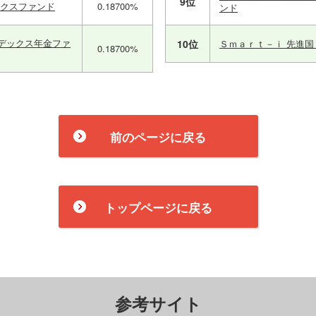
9位
ックスファンド
0.18700%
ンド
デックス年金ファ
10位
Ｓｍａｒｔ－ｉ 先進
0.18700%
前のページに戻る
トップページに戻る
参考サイト