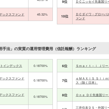
9位
ＤＣニッセイ先進国リ
ＤＣダイワ・グローバ
デックスファンド
45.32%
10位
ァンド
用手法」の実質の運用管理費用（信託報酬）ランキング
ートインデックス
0.18700%
6位
Ｓｍａｒｔ－ｉ Ｊリ
デックスファンド
ｅＭＡＸＩＳ Ｓｌｉ
0.18700%
7位
ス（除く日本）
デックスファンド
8位
Ｏｎｅ ＤＣ先進国リ
0.18700%
三井住友ＤＳ・外国リ