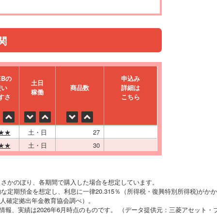
関
EBの
申込み
⼟⽇
使い
商品数
詳細は
稼働
すさ
こちら
★★
土・日
27
★★
土・日
30
りさかのぼり、各期間で購入した場合を想定しています。
な定期預金を想定し、利息に一律20.315％（所得税・復興特別所得税)がか
O法人確定拠出年金教育協会調べ）。
の情報、実績は2026年6月時点のものです。 （データ提供元：三菱アセット