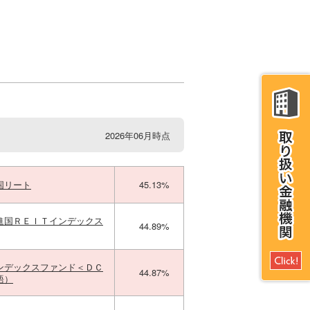
2026年06月時点
国リート
45.13%
進国ＲＥＩＴインデックス
44.89%
ンデックスファンド＜ＤＣ
44.87%
語）