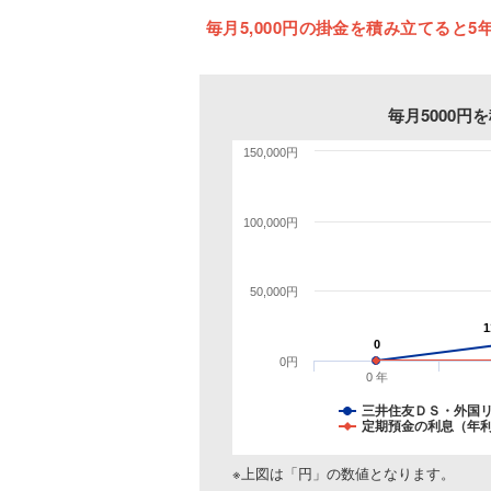
毎月5,000円の掛金を積み立てると5年
毎月5000
150,000円
100,000円
50,000円
1
1
0
0
0円
0 年
三井住友ＤＳ・外国
定期預金の利息（年利
※上図は「円」の数値となります。