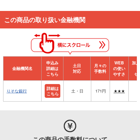
この商品の取り扱い金融機関
申込み
WEB
加⼊
⼟⽇
月々の
金融機関名
詳細は
の使い
対応
手数料
こちら
やすさ
セ
詳細は
りそな銀行
土・日
171円
★★★
こちら
この商品の手数料について