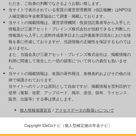
ただき、ご自身の判断でなさるようお願い致します。
当サイトで表示されている実質の運営管理費用（信託報酬）はNPO法
人確定拠出年金教育協会にて調査・掲載しております。
当サイトの掲載情報は、運営管理機関・投資信託業者等から入手した
情報及び三菱アセット・ブレインズ株式会社が信頼できると判断した
情報源から入手した資料作成基準日または評価基準日現在における情
報を基に作成しておりますが、当該情報の正確性を保証するものでは
ありません。
また、当協会及び三菱アセット・ブレインズ株式会社は、掲載情報の
利用に関連して発生した一切の損害について何らの責任も負いませ
ん。
当サイトの掲載情報は、各国の著作権法、各種条約およびその他の法
律で保護されております。
当サイトへのリンクは原則として自由ですが、掲載情報を営利目的で
使用（複製、改変、アップロード、掲示、送信、頒布、ライセンス、
販売、出版等）する事は禁止します。
個人情報保護宣言
/
アクセスデータの取扱いについて
Copyright iDeCoナビ（個人型確定拠出年金ナビ）