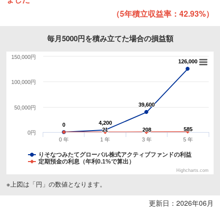
（5年積立収益率：42.93%）
毎月5000円を積み立てた場合の損益額
150,000円
126,000
126,000
100,000円
39,600
39,600
50,000円
4,200
4,200
0
0
585
585
21
21
208
208
0円
0 年
1 年
3 年
5 年
りそなつみたてグローバル株式アクティブファンドの利益
定期預金の利息（年利0.1%で算出）
Highcharts.com
※上図は「円」の数値となります。
更新日：2026年06月