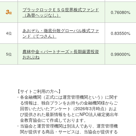
ブラックロックＥＳＧ世界株式ファンド
0.76080%
（為替ヘッジなし）
あおぞら・徹底分散グローバル株式ファ
0.83550%
4位
ンド（てつさん）
農林中金＜パートナーズ＞長期厳選投資
0.99000%
5位
おおぶね
【サイトご利用の方へ】
・各金融機関（正式には運営管理機関という）に関す
る情報は、独自プランをお持ちの金融機関様からご
回答いただいたアンケート（2026年3月時点）およ
び提供された最新情報をもとにNPO法人確定拠出年
金教育協会にて作成しております。
・当協会と運営管理機関は別法人であり、運営管理機
関が提供する商品・サービスは、当協会が提供する