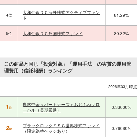
大和住銀ＤＣ海外株式アクティブファン
81.29%
4位
ド
大和住銀ＤＣ外国株式ファンド
80.32%
5位
この商品と同じ「投資対象」「運用手法」の実質の運用管
理費用（信託報酬）ランキング
2026年03月時点
農林中金＜パートナーズ＞おおぶねグロ
0.33000%
ーバル（長期厳選）
ブラックロックＥＳＧ世界株式ファンド
0.76080%
（限定為替ヘッジあり）