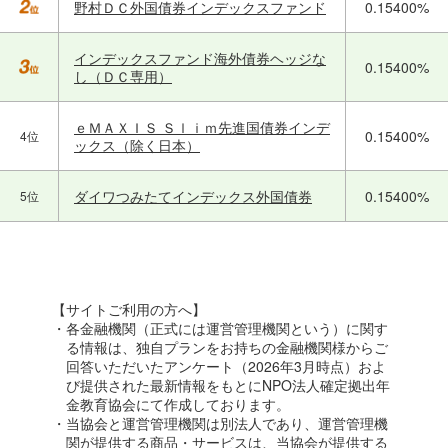
野村ＤＣ外国債券インデックスファンド
0.15400%
インデックスファンド海外債券ヘッジな
0.15400%
し（ＤＣ専用）
ｅＭＡＸＩＳ Ｓｌｉｍ先進国債券インデ
0.15400%
4位
ックス（除く日本）
ダイワつみたてインデックス外国債券
0.15400%
5位
【サイトご利用の方へ】
・各金融機関（正式には運営管理機関という）に関す
る情報は、独自プランをお持ちの金融機関様からご
回答いただいたアンケート（2026年3月時点）およ
び提供された最新情報をもとにNPO法人確定拠出年
金教育協会にて作成しております。
・当協会と運営管理機関は別法人であり、運営管理機
関が提供する商品・サービスは、当協会が提供する