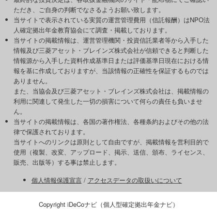
ただき、ご自身の判断でなさるようお願い致します。
当サイトで表示されている実質の運営管理費用（信託報酬）はNPO法
人確定拠出年金教育協会にて調査・掲載しております。
当サイトの掲載情報は、運営管理機関・投資信託業者等から入手した
情報及び三菱アセット・ブレインズ株式会社が信頼できると判断した
情報源から入手した資料作成基準日または評価基準日現在における情
報を基に作成しておりますが、当該情報の正確性を保証するものでは
ありません。
また、当協会及び三菱アセット・ブレインズ株式会社は、掲載情報の
利用に関連して発生した一切の損害について何らの責任も負いませ
ん。
当サイトの掲載情報は、各国の著作権法、各種条約およびその他の法
律で保護されております。
当サイトへのリンクは原則として自由ですが、掲載情報を営利目的で
使用（複製、改変、アップロード、掲示、送信、頒布、ライセンス、
販売、出版等）する事は禁止します。
個人情報保護宣言
/
アクセスデータの取扱いについて
Copyright iDeCoナビ（個人型確定拠出年金ナビ）