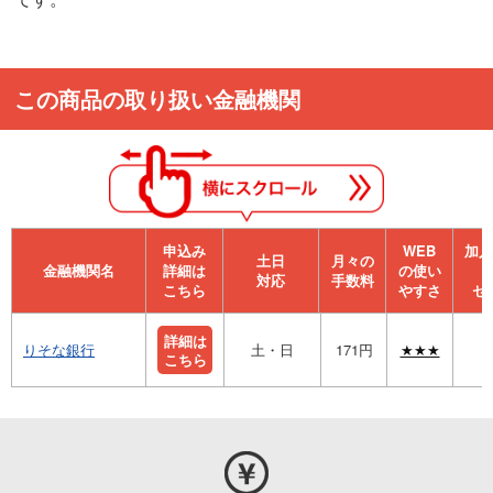
この商品の取り扱い金融機関
申込み
WEB
加⼊
⼟⽇
月々の
金融機関名
詳細は
の使い
対応
手数料
こちら
やすさ
セ
詳細は
りそな銀行
土・日
171円
★★★
こちら