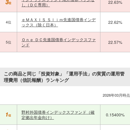
22.63%
し（ＤＣ専用）
ｅＭＡＸＩＳ Ｓｌｉｍ先進国債券インデ
22.62%
4位
ックス（除く日本）
Ｏｎｅ ＤＣ先進国債券インデックスファ
22.57%
5位
ンド
この商品と同じ「投資対象」「運用手法」の実質の運用管
理費用（信託報酬）ランキング
2026年03月時点
野村外国債券インデックスファンド（確
0.15400%
定拠出年金向け）