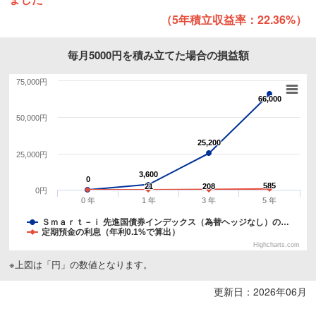
（5年積立収益率：22.36%）
毎月5000円を積み立てた場合の損益額
75,000円
66,000
66,000
50,000円
25,200
25,200
25,000円
3,600
3,600
0
0
585
585
21
21
208
208
0円
0 年
1 年
3 年
5 年
Ｓｍａｒｔ－ｉ 先進国債券インデックス（為替ヘッジなし）の…
定期預金の利息（年利0.1%で算出）
Highcharts.com
※上図は「円」の数値となります。
更新日：2026年06月