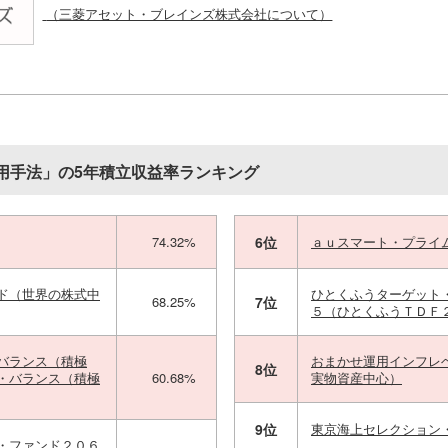
（三菱アセット・ブレインズ株式会社について）
用手法」の5年積立収益率ランキング
74.32%
6位
ａｕスマート・プライ
ド（世界の株式中
ひとくふうターゲット
68.25%
7位
５（ひとくふうＴＤＦ
バランス（積極
おまかせ運用インフレ
8位
・バランス（積極
60.68%
実物資産中心）
9位
東京海上セレクション
・ファンド２０６