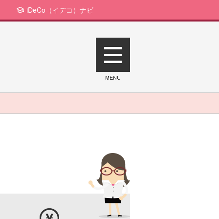
iDeCo（イデコ）ナビ