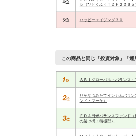
4位
５（ひとくふうＴＤＦ２０６５
5位
ハッピーエイジング３０
この商品と同じ「投資対象」「運
ＳＢＩグローバル・バランス・
りそなつみたてインカムバラン
ンド・ブーケ）
ＦＤＡ日米バランスファンド（
の架け橋・積極型）
ひとくふうターゲット・デート