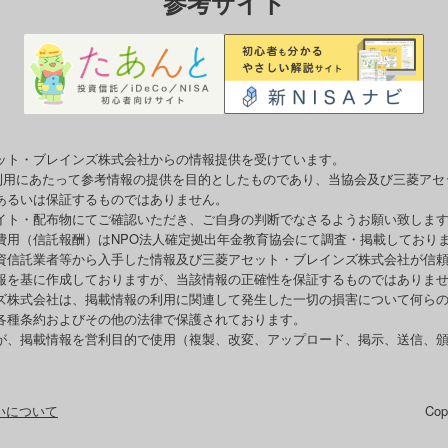
参考サイト
ット・ブレインズ株式会社からの情報提供を受けています。
o利用にあたって参考情報の提供を目的としたものであり、当協会及び三菱ア
あるいは保証するものではありません。
イト・配布物にてご確認いただき、ご自身の判断でなさるようお願い致しま
費用（信託報酬）はNPO法人確定拠出年金教育協会にて調査・掲載しており
資信託業者等から入手した情報及び三菱アセット・ブレインズ株式会社が信
報を基に作成しておりますが、当該情報の正確性を保証するものではありま
ズ株式会社は、掲載情報の利用に関連して発生した一切の損害について何ら
各種条約およびその他の法律で保護されております。
が、掲載情報を営利目的で使用（複製、改変、アップロード、掲示、送信、
いについて
Co