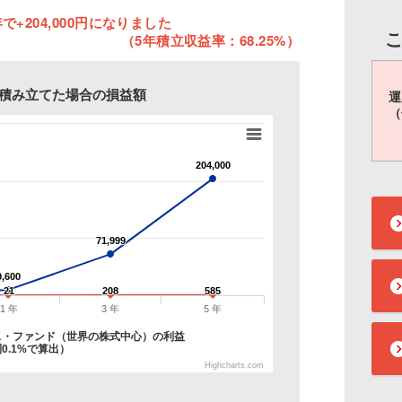
で+204,000円になりました
（5年積立収益率：68.25%）
円を積み立てた場合の損益額
運
（
204,000
204,000
71,999
71,999
9,600
9,600
21
21
208
208
585
585
1 年
3 年
5 年
ス・ファンド（世界の株式中心）の利益
0.1%で算出）
Highcharts.com