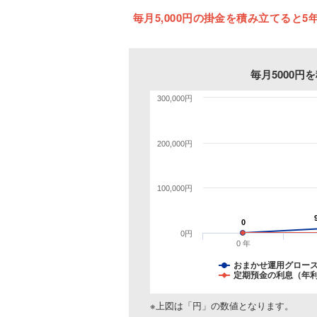
毎月5,000円の掛金を積み立てると5年
毎月5000
300,000円
200,000円
100,000円
0
0
0円
0 年
おまかせ運用グロー
定期預金の利息（年利
※上図は「円」の数値となります。