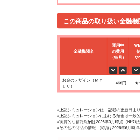
この商品の取り扱い金融機
運⽤中
W
金融機関名
の費⽤
（毎⽉）
や
お金のデザイン（ＭＹ
468円
★
ＤＣ）
※上記シミュレーションは、記載の更新日よ
※上記シミュレーションにおける預金は一般的
※実質的な信託報酬は2026年3月時点（NP
※その他の商品の情報、実績は2026年6月