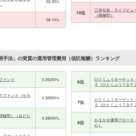
59.35%
）
三井住友・ライフビュ
10位
（積極型）
58.15%
用手法」の実質の運用管理費用（信託報酬）ランキング
ひとくふうターゲット
ファンド
0.25250%
6位
５（ひとくふうＴＤＦ
スファンド（セカ
0.30600%
ひとくふうターゲット
7位
５（ひとくふうＴＤＦ
積極型）（みどり
0.38500%
おまかせ運用グロース
8位
心）
・ファンド２０３