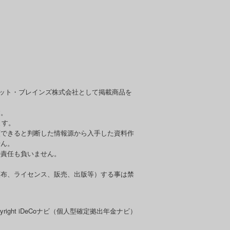
セット・ブレインズ株式会社として掲載商品を
す。
ます。
頼できると判断した情報源から入手した資料作
せん。
の責任も負いません。
頒布、ライセンス、販売、出版等）する事は禁
pyright iDeCoナビ（個人型確定拠出年金ナビ）