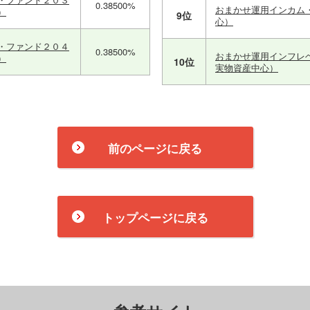
0.38500%
おまかせ運用インカム
）
9位
心）
・ファンド２０４
0.38500%
おまかせ運用インフレ
）
10位
実物資産中心）
前のページに戻る
トップページに戻る