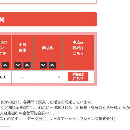
関
EBの
申込み
⼟⽇
使い
商品数
詳細は
稼働
すさ
こちら
★★
-
5
りさかのぼり、各期間で購入した場合を想定しています。
な定期預金を想定し、利息に一律20.315％（所得税・復興特別所得税)がか
O法人確定拠出年金教育協会調べ）。
時点のものです。 （データ提供元：三菱アセット・ブレインズ株式会社）