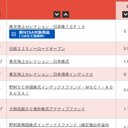
東京海上セレクション・日本株ＴＯＰＩＸ
ブ
0
ブ
日経２２５ノーロードオープン
0
ブ
東京海上セレクション・日本株式
1
ブ
東京海上セレクション・日本債券インデックス
0
野村ＤＣ外国株式インデックスファンド・ＭＳＣＩ－ＫＯ
ブ
0
ＫＵＳＡＩ
ブ
大和住銀ＤＣ海外株式アクティブファンド
1
野村新興国株式インデックスファンド（確定拠出年金向
ブ
0