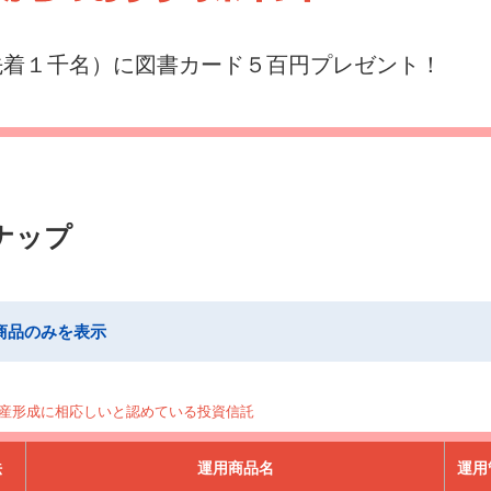
先着１千名）に図書カード５百円プレゼント！
ナップ
商品のみを表示
産形成に相応しいと認めている投資信託
法
運用商品名
運用