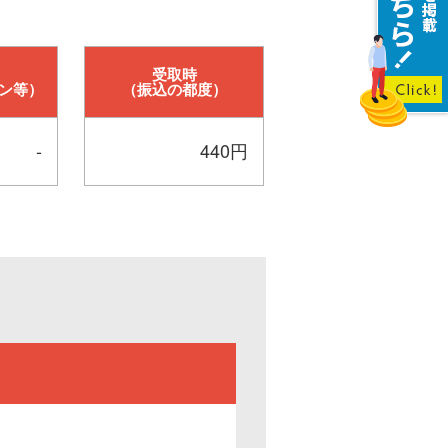
受取時
ン等）
（振込の都度）
-
440円