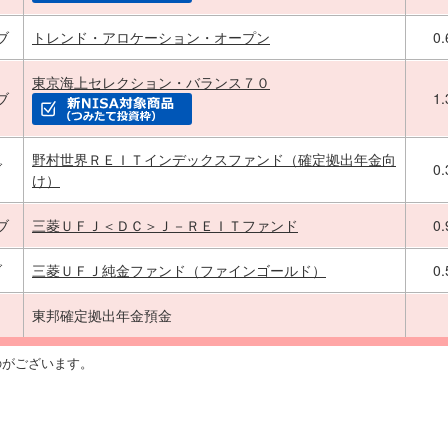
ブ
トレンド・アロケーション・オープン
0
東京海上セレクション・バランス７０
ブ
1
野村世界ＲＥＩＴインデックスファンド（確定拠出年金向
ブ
0
け）
ブ
三菱ＵＦＪ＜ＤＣ＞Ｊ－ＲＥＩＴファンド
0
ブ
三菱ＵＦＪ純金ファンド（ファインゴールド）
0
東邦確定拠出年金預金
のがございます。