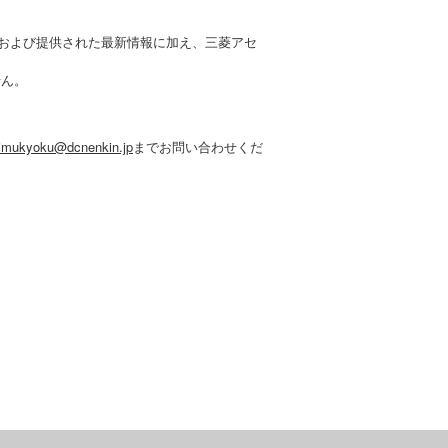
）および提供された最新情報に加え、三菱アセ
せん。
jimukyoku@dcnenkin.jp
までお問い合わせくだ