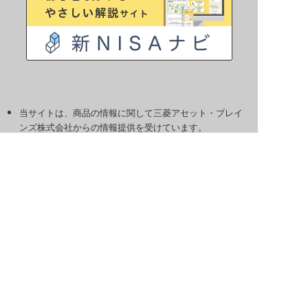
当サイトは、商品の情報に関して三菱アセット・ブレイ
ンズ株式会社からの情報提供を受けています。
当サイトの掲載情報は、あくまでもiDeCo利用にあたっ
て参考情報の提供を目的としたものであり、当協会及び
三菱アセット・ブレインズ株式会社として掲載商品を推
奨するものではなく、将来の成果を示唆あるいは保証す
るものではありません。
最終的な投資決定は、各取扱金融機関のサイト・配布物
にてご確認いただき、ご自身の判断でなさるようお願い
致します。
当サイトで表示されている実質の運営管理費用（信託報
酬）はNPO法人確定拠出年金教育協会にて調査・掲載し
ております。
当サイトの掲載情報は、運営管理機関・投資信託業者等