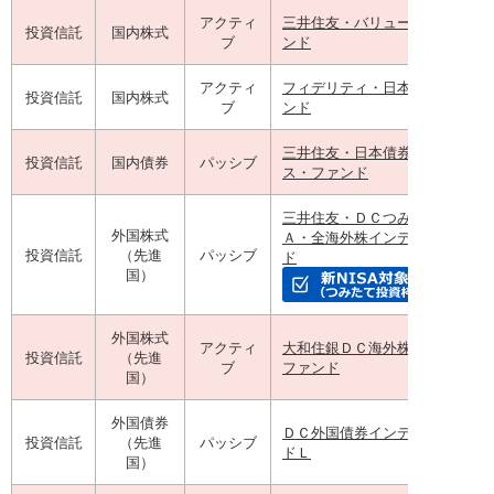
アクティ
三井住友・バリュー株式年金フ
投資信託
国内株式
ブ
ンド
アクティ
フィデリティ・日本成長株・フ
投資信託
国内株式
ブ
ンド
三井住友・日本債券インデック
投資信託
国内債券
パッシブ
ス・ファンド
三井住友・ＤＣつみたてＮＩＳ
外国株式
Ａ・全海外株インデックスファ
投資信託
（先進
パッシブ
ド
国）
外国株式
アクティ
大和住銀ＤＣ海外株式アクティ
投資信託
（先進
ブ
ファンド
国）
外国債券
ＤＣ外国債券インデックスファ
投資信託
（先進
パッシブ
ドＬ
国）