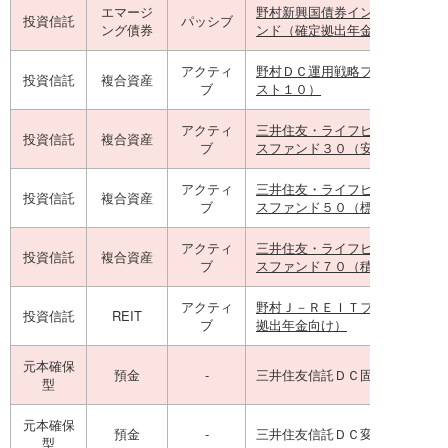
エマージ
野村新興国債券インデックスフ
投資信託
パッシブ
ング債券
ンド（確定拠出年金向け）
アクティ
野村ＤＣ運用戦略ファンド（ネ
投資信託
複合資産
ブ
スト１０）
アクティ
三井住友・ライフビュー・バラ
投資信託
複合資産
ブ
スファンド３０（安定型）
アクティ
三井住友・ライフビュー・バラ
投資信託
複合資産
ブ
スファンド５０（標準型）
アクティ
三井住友・ライフビュー・バラ
投資信託
複合資産
ブ
スファンド７０（積極型）
アクティ
野村Ｊ－ＲＥＩＴファンド（確
投資信託
REIT
ブ
拠出年金向け）
元本確保
預金
-
三井住友信託ＤＣ固定定期５年
型
元本確保
預金
-
三井住友信託ＤＣ変動定期５年
型