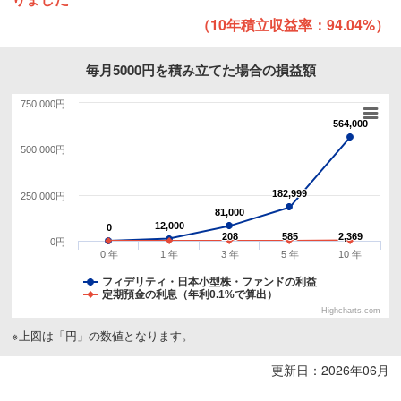
（10年積立収益率：94.04%）
毎月5000円を積み立てた場合の損益額
750,000円
564,000
564,000
500,000円
182,999
182,999
250,000円
81,000
81,000
12,000
12,000
0
0
208
208
585
585
2,369
2,369
0円
0 年
1 年
3 年
5 年
10 年
フィデリティ・日本小型株・ファンドの利益
定期預金の利息（年利0.1%で算出）
Highcharts.com
※上図は「円」の数値となります。
更新日：2026年06月