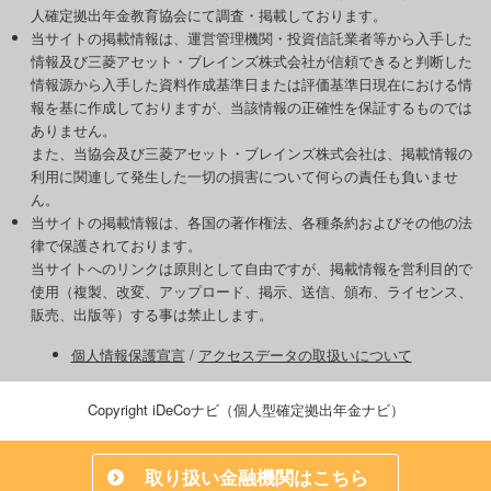
人確定拠出年金教育協会にて調査・掲載しております。
当サイトの掲載情報は、運営管理機関・投資信託業者等から入手した
情報及び三菱アセット・ブレインズ株式会社が信頼できると判断した
情報源から入手した資料作成基準日または評価基準日現在における情
報を基に作成しておりますが、当該情報の正確性を保証するものでは
ありません。
また、当協会及び三菱アセット・ブレインズ株式会社は、掲載情報の
利用に関連して発生した一切の損害について何らの責任も負いませ
ん。
当サイトの掲載情報は、各国の著作権法、各種条約およびその他の法
律で保護されております。
当サイトへのリンクは原則として自由ですが、掲載情報を営利目的で
使用（複製、改変、アップロード、掲示、送信、頒布、ライセンス、
販売、出版等）する事は禁止します。
個人情報保護宣言
/
アクセスデータの取扱いについて
Copyright iDeCoナビ（個人型確定拠出年金ナビ）
取り扱い金融機関はこちら