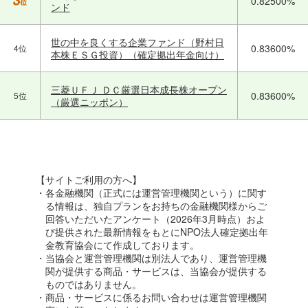
0.82500%
ンド
世の中を良くする企業ファンド（野村日
0.83600%
4位
本株ＥＳＧ投資）（確定拠出年金向け）
三菱ＵＦＪ ＤＣ厳選日本成長株オープン
0.83600%
5位
（厳選ニッポン）
【サイトご利用の方へ】
・各金融機関（正式には運営管理機関という）に関す
る情報は、独自プランをお持ちの金融機関様からご
回答いただいたアンケート（2026年3月時点）およ
び提供された最新情報をもとにNPO法人確定拠出年
金教育協会にて作成しております。
・当協会と運営管理機関は別法人であり、運営管理機
関が提供する商品・サービスは、当協会が提供する
ものではありません。
・商品・サービスに係るお問い合わせは運営管理機関