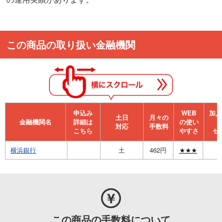
この商品の取り扱い金融機関
申込み
WEB
加⼊
⼟⽇
月々の
金融機関名
詳細は
の使い
対応
手数料
こちら
やすさ
セ
横浜銀行
土
462円
★★★
この商品の手数料について