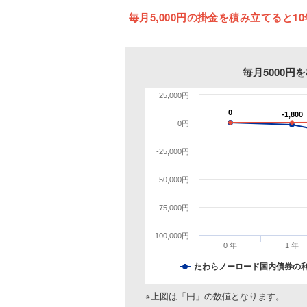
毎月5,000円の掛金を積み立てると10
毎月5000
25,000円
0
0
-1,800
-1,800
0円
-25,000円
-50,000円
-75,000円
-100,000円
0 年
1 年
たわらノーロード国内債券の
※上図は「円」の数値となります。