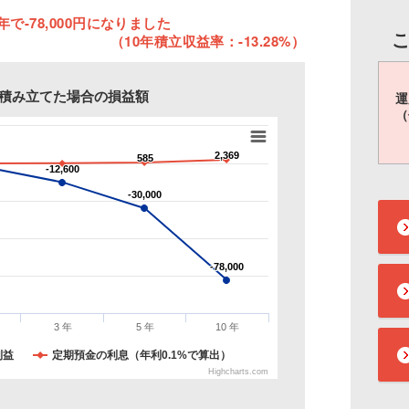
年で-78,000円になりました
（10年積立収益率：-13.28%）
円を積み立てた場合の損益額
運
（
2,369
2,369
585
585
-12,600
-12,600
-30,000
-30,000
-78,000
-78,000
3 年
5 年
10 年
利益
定期預金の利息（年利0.1%で算出）
Highcharts.com