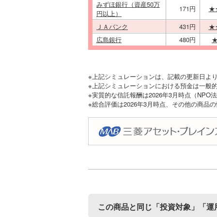
みずほ銀行（資産50万
171円
★
円以上）
ＪＡバンク
431円
★
広島銀行
480円
※上記シミュレーションは、記載の更新日よ
※上記シミュレーションにおける預金は一般的
※実質的な信託報酬は2026年3月時点（NP
※総合評価は2026年3月時点、その他の商品
この商品と同じ「投資対象」「運