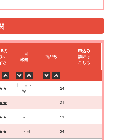
関
EBの
申込み
⼟⽇
使い
商品数
詳細は
稼働
すさ
こちら
土・日・
★★
24
祝
★★
-
31
★★
-
31
★★
土・日
34