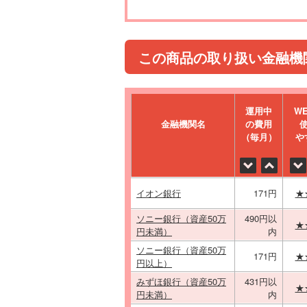
この商品の取り扱い金融機
運⽤中
W
金融機関名
の費⽤
（毎⽉）
や
イオン銀行
171円
★
ソニー銀行（資産50万
490円以
★
円未満）
内
ソニー銀行（資産50万
171円
★
円以上）
みずほ銀行（資産50万
431円以
★
円未満）
内