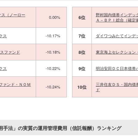
クス（ノーロー
野村国内債券インデッ
0.00%
6位
Ａ－ＢＰＩ総合（確定
クス
-10.17%
7位
ダイワつみたてインデ
クスファンド
-10.18%
8位
東京海上セレクション
クス
-10.22%
9位
明治安田ＤＣ日本債券
ファンド・ＮＯＭ
三井住友ＤＳ・国内債
-10.24%
10位
ド
用手法」の実質の運用管理費用（信託報酬）ランキング