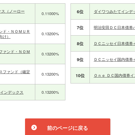
クス（ノーロー
6位
ダイワつみたてインデ
0.11000%
7位
明治安田ＤＣ日本債券
ンド・ＮＯＭＵＲ
0.13200%
向け）
8位
ＤＣニッセイ日本債券
ファンド・ＮＯＭ
0.13200%
9位
ＤＣニッセイ国内債券
スファンド（確定
0.13200%
10位
Ｏｎｅ ＤＣ国内債券
券インデックス
0.13200%
前のページに戻る