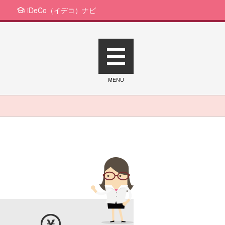
iDeCo（イデコ）ナビ