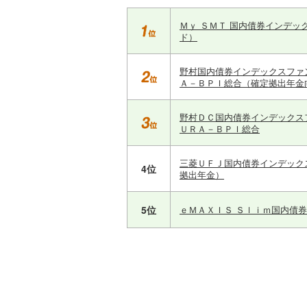
Ｍｙ ＳＭＴ 国内債券インデッ
ド）
野村国内債券インデックスファ
Ａ－ＢＰＩ総合（確定拠出年金
野村ＤＣ国内債券インデックス
ＵＲＡ－ＢＰＩ総合
三菱ＵＦＪ国内債券インデック
4位
拠出年金）
5位
ｅＭＡＸＩＳ Ｓｌｉｍ国内債