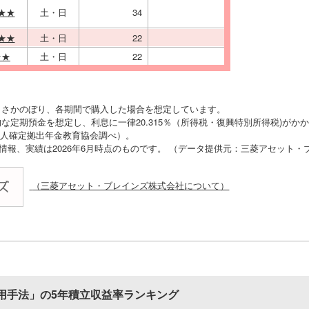
★★
土・日
34
★★
土・日
22
★★
土・日
22
りさかのぼり、各期間で購入した場合を想定しています。
な定期預金を想定し、利息に一律20.315％（所得税・復興特別所得税)がか
O法人確定拠出年金教育協会調べ）。
の情報、実績は2026年6月時点のものです。 （データ提供元：三菱アセット
（三菱アセット・ブレインズ株式会社について）
用手法」の5年積立収益率ランキング