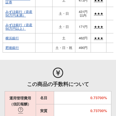
土
473円
★★★
証券
みずほ銀行（資産
431円
土・日
★★★
50万円未満）
以内
みずほ銀行（資産
土・日
171円
★★★
50万円以上）
横浜銀行
土
462円
★★★
肥後銀行
土・日・祝
490円
この商品の手数料について
名目
0.73700%
運用管理費用
（信託報酬）
実質
0.73700%