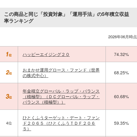
この商品と同じ「投資対象」「運用手法」の5年積立収益
率ランキング
2026年06月時点
ハッピーエイジング２０
74.32%
おまかせ運用グロース・ファンド（世界
68.25%
の株式中心）
年金積立グローバル・ラップ・バランス
（積極型）（ＤＣグローバル・ラップ・
60.68%
バランス（積極型））
ひとくふうターゲット・デート・ファン
ド２０６５（ひとくふうＴＤＦ２０６
59.35%
4位
５）