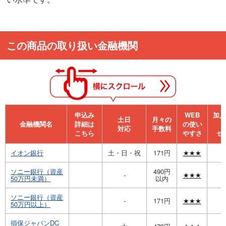
この商品の取り扱い金融機関
申込み
WEB
加⼊
⼟⽇
月々の
金融機関名
詳細は
の使い
対応
手数料
こちら
やすさ
セ
イオン銀行
土・日・祝
171円
★★★
ソニー銀行（資産
490円
-
★★★
50万円未満）
以内
ソニー銀行（資産
-
171円
★★★
50万円以上）
損保ジャパンDC