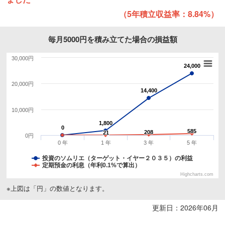
（5年積立収益率：8.84%）
毎月5000円を積み立てた場合の損益額
30,000円
24,000
24,000
20,000円
14,400
14,400
10,000円
1,800
1,800
0
0
585
585
208
208
21
21
0円
0 年
1 年
3 年
5 年
投資のソムリエ（ターゲット・イヤー２０３５）の利益
定期預金の利息（年利0.1%で算出）
Highcharts.com
※上図は「円」の数値となります。
更新日：2026年06月