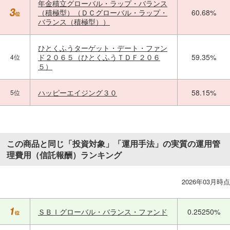
年金積立グローバル・ラップ・バランス
（積極型）（ＤＣグローバル・ラップ・
60.68%
バランス（積極型））
ひとくふうターゲット・デート・ファン
ド２０６５（ひとくふうＴＤＦ２０６
59.35%
4位
５）
ハッピーエイジング３０
58.15%
5位
この商品と同じ「投資対象」「運用手法」の実質の運用管
理費用（信託報酬）ランキング
2026年03月時点
ＳＢＩグローバル・バランス・ファンド
0.25250%