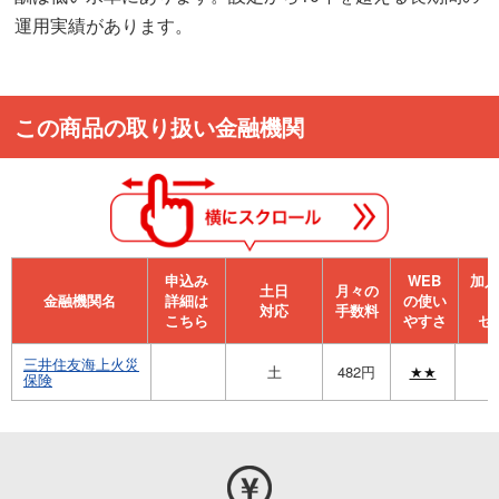
運用実績があります。
この商品の取り扱い金融機関
申込み
WEB
加⼊
⼟⽇
月々の
金融機関名
詳細は
の使い
対応
手数料
こちら
やすさ
セ
三井住友海上火災
土
482円
★★
保険