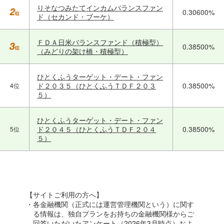
りそなつみたてインカムバランスファン
0.30600%
ド（セカンド・ブーケ）
ＦＤＡ日米バランスファンド（積極型）
0.38500%
（みどりの架け橋・積極型）
ひとくふうターゲット・デート・ファン
ド２０３５（ひとくふうＴＤＦ２０３
0.38500%
4位
５）
ひとくふうターゲット・デート・ファン
ド２０４５（ひとくふうＴＤＦ２０４
0.38500%
5位
５）
【サイトご利用の方へ】
・各金融機関（正式には運営管理機関という）に関す
る情報は、独自プランをお持ちの金融機関様からご
回答いただいたアンケート（2026年3月時点）およ