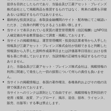
提供を目的としたものであり、当協会及び三菱アセット・ブレインズ
株式会社として掲載商品を推奨するものではなく、将来の成果を示唆
あるいは保証するものではありません。
最終的な投資決定は、各取扱金融機関のサイト・配布物にてご確認い
ただき、ご自身の判断でなさるようお願い致します。
当サイトで表示されている実質の運営管理費用（信託報酬）はNPO法
人確定拠出年金教育協会にて調査・掲載しております。
当サイトの掲載情報は、運営管理機関・投資信託業者等から入手した
情報及び三菱アセット・ブレインズ株式会社が信頼できると判断した
情報源から入手した資料作成基準日または評価基準日現在における情
報を基に作成しておりますが、当該情報の正確性を保証するものでは
ありません。
また、当協会及び三菱アセット・ブレインズ株式会社は、掲載情報の
利用に関連して発生した一切の損害について何らの責任も負いませ
ん。
当サイトの掲載情報は、各国の著作権法、各種条約およびその他の法
律で保護されております。
当サイトへのリンクは原則として自由ですが、掲載情報を営利目的で
使用（複製、改変、アップロード、掲示、送信、頒布、ライセンス、
販売、出版等）する事は禁止します。