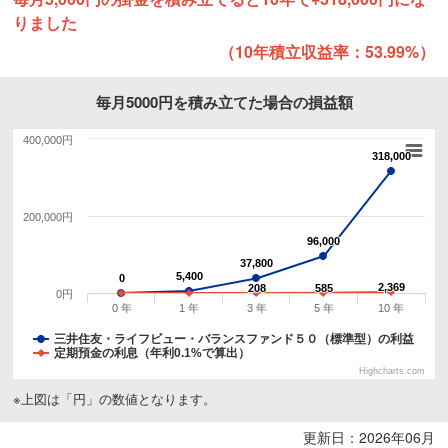
りました
（10年積立収益率：53.99%）
毎月5000円を積み立てた場合の損益額
400,000円
318,000
318,000
200,000円
96,000
96,000
37,800
37,800
5,400
5,400
0
0
2,369
2,369
208
208
585
585
0円
0 年
1 年
3 年
5 年
10 年
三井住友・ライフビュー・バランスファンド５０（標準型）の利益
定期預金の利息（年利0.1%で算出）
Highcharts.com
※上図は「円」の数値となります。
更新日：2026年06月