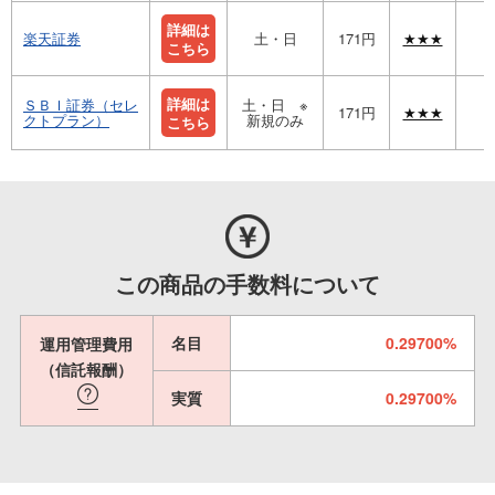
詳細は
楽天証券
土・日
171円
★★★
こちら
詳細は
ＳＢＩ証券（セレ
土・日 ※
171円
★★★
クトプラン）
新規のみ
こちら
この商品の手数料について
名目
0.29700%
運用管理費用
（信託報酬）
実質
0.29700%