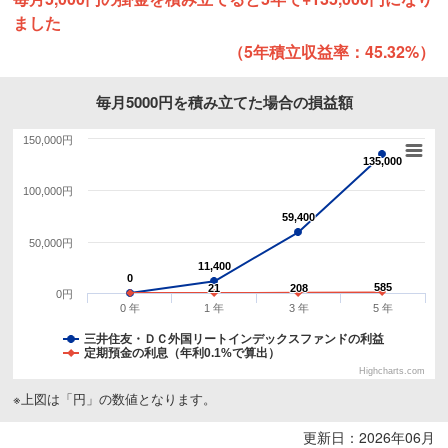
ました
（5年積立収益率：45.32%）
毎月5000円を積み立てた場合の損益額
150,000円
135,000
135,000
100,000円
59,400
59,400
50,000円
11,400
11,400
0
0
585
585
21
21
208
208
0円
0 年
1 年
3 年
5 年
三井住友・ＤＣ外国リートインデックスファンドの利益
定期預金の利息（年利0.1%で算出）
Highcharts.com
※上図は「円」の数値となります。
更新日：2026年06月