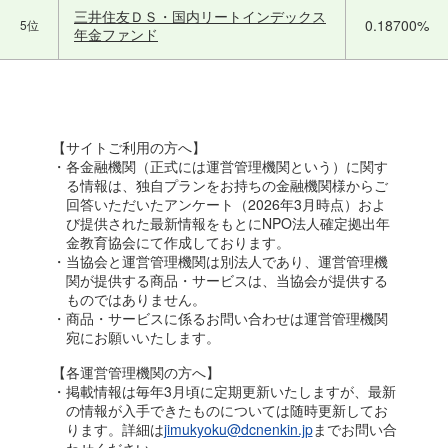
三井住友ＤＳ・国内リートインデックス
0.18700%
5位
年金ファンド
【サイトご利用の方へ】
・各金融機関（正式には運営管理機関という）に関す
る情報は、独自プランをお持ちの金融機関様からご
回答いただいたアンケート（2026年3月時点）およ
び提供された最新情報をもとにNPO法人確定拠出年
金教育協会にて作成しております。
・当協会と運営管理機関は別法人であり、運営管理機
関が提供する商品・サービスは、当協会が提供する
ものではありません。
・商品・サービスに係るお問い合わせは運営管理機関
宛にお願いいたします。
【各運営管理機関の方へ】
・掲載情報は毎年3月頃に定期更新いたしますが、最新
の情報が入手できたものについては随時更新してお
ります。詳細は
jimukyoku@dcnenkin.jp
までお問い合
わせください。