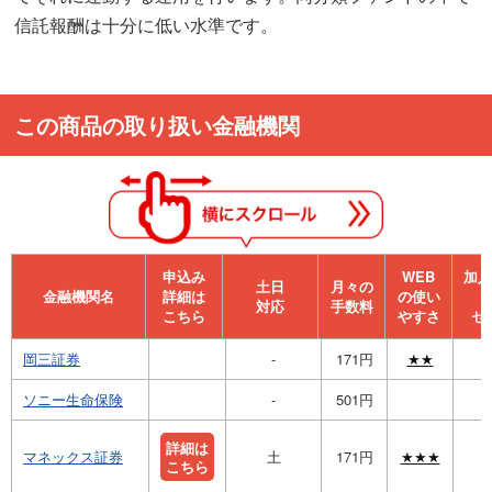
信託報酬は十分に低い水準です。
この商品の取り扱い金融機関
申込み
WEB
加⼊
⼟⽇
月々の
金融機関名
詳細は
の使い
対応
手数料
こちら
やすさ
セ
岡三証券
-
171円
★★
ソニー生命保険
-
501円
詳細は
マネックス証券
土
171円
★★★
こちら