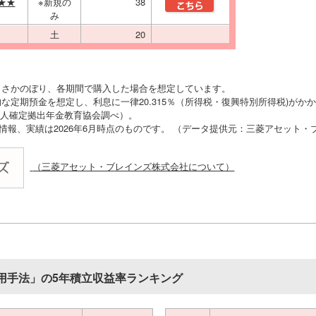
★★
※新規の
38
み
土
20
りさかのぼり、各期間で購入した場合を想定しています。
な定期預金を想定し、利息に一律20.315％（所得税・復興特別所得税)がか
O法人確定拠出年金教育協会調べ）。
の情報、実績は2026年6月時点のものです。 （データ提供元：三菱アセット
（三菱アセット・ブレインズ株式会社について）
用手法」の5年積立収益率ランキング