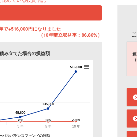
年で+516,000円になりました
（10年積立収益率：86.86%）
円を積み立てた場合の損益額
運
（
516,000
516,000
135,000
135,000
48,600
48,600
2,369
2,369
208
208
585
585
3 年
5 年
10 年
ーバルバランスファンドの利益