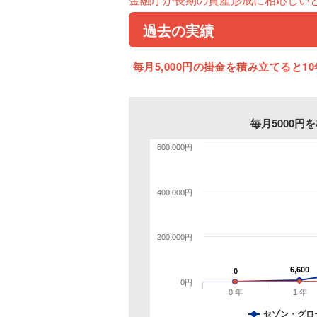
過去の実績
毎月5,000円の掛金を積み立てると10
毎月5000
600,000円
400,000円
200,000円
6,600
6,600
0
0
0円
0 年
1 年
セゾン・グロ