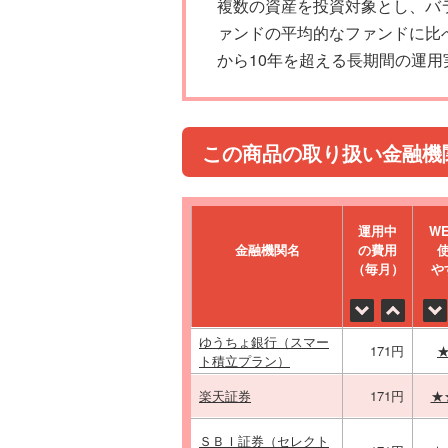
複数の資産を投資対象とし、バ
ァンドの平均的なファンドに比
から10年を超える長期間の運用
この商品の取り扱い金融機
運⽤中
W
金融機関名
の費⽤
（毎⽉）
や
ゆうちょ銀行（スマー
171円
ト積立プラン）
楽天証券
171円
★
ＳＢＩ証券（セレクト