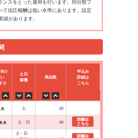
ランスをとった運用を行います。同分類フ
べて信託報酬は低い水準にあります。設定
実績があります。
関
EBの
申込み
⼟⽇
使い
商品数
詳細は
稼働
すさ
こちら
★★
土
20
★★
土・日
39
土・日