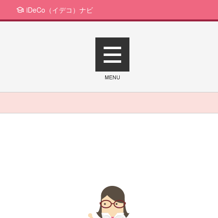
iDeCo（イデコ）ナビ