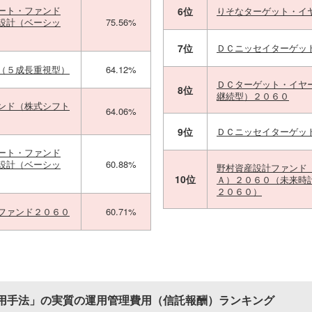
ート・ファンド
6位
りそなターゲット・イ
設計（ベーシッ
75.56%
7位
ＤＣニッセイターゲッ
（５成長重視型）
64.12%
ＤＣターゲット・イヤ
8位
継続型）２０６０
ンド（株式シフト
64.06%
9位
ＤＣニッセイターゲッ
ート・ファンド
設計（ベーシッ
60.88%
野村資産設計ファンド
10位
Ａ）２０６０（未来時
２０６０）
ファンド２０６０
60.71%
用手法」の実質の運用管理費用（信託報酬）ランキング